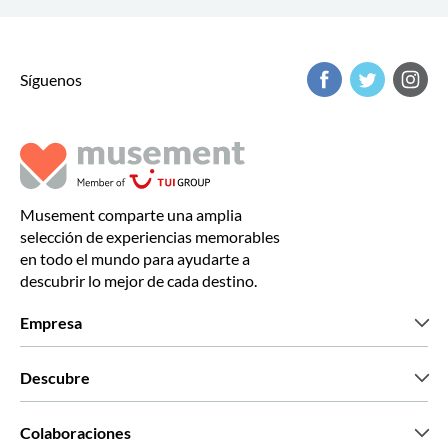
Síguenos
Musement comparte una amplia
selección de experiencias memorables
en todo el mundo para ayudarte a
descubrir lo mejor de cada destino.
Empresa
Quiénes somos
Descubre
Prensa
Trabaja con nosotros
Lo que dicen nuestros clientes
Colaboraciones
Green & Fair Experiences
Tours personalizados