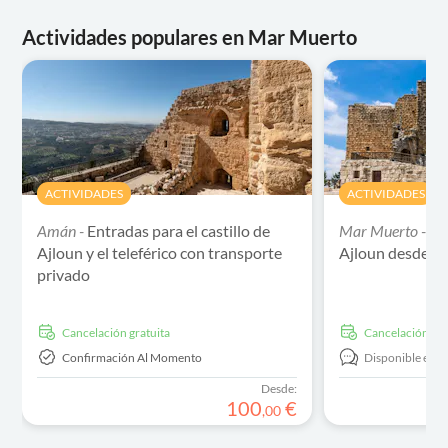
Actividades populares en Mar Muerto
ACTIVIDADES
ACTIVIDADES
Amán -
Entradas para el castillo de
Mar Muerto -
To
Ajloun y el teleférico con transporte
Ajloun desde e
privado
cancelación gratuita
cancelación gra
Confirmación Al Momento
Disponible en:
Desde:
100
€
,
00