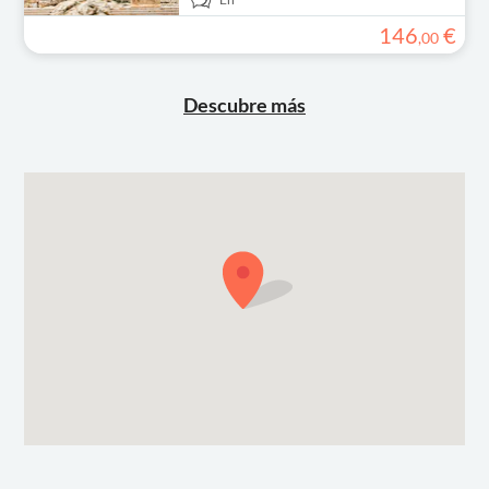
146
€
,
00
Descubre más