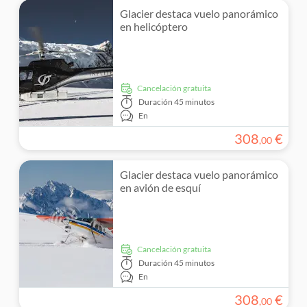
Glacier destaca vuelo panorámico
en helicóptero
cancelación gratuita
Duración
45 minutos
En
308
€
,
00
Glacier destaca vuelo panorámico
en avión de esquí
cancelación gratuita
Duración
45 minutos
En
308
€
,
00