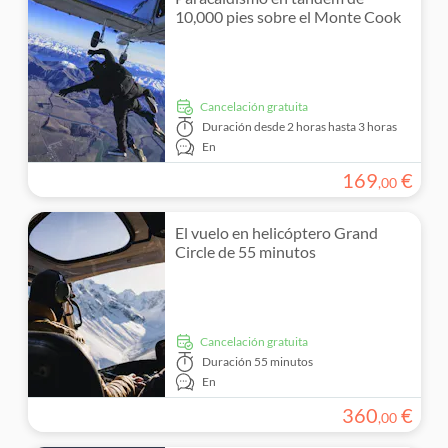
10,000 pies sobre el Monte Cook
cancelación gratuita
Duración
desde 2 horas hasta 3 horas
En
169
€
,
00
El vuelo en helicóptero Grand
Circle de 55 minutos
cancelación gratuita
Duración
55 minutos
En
360
€
,
00