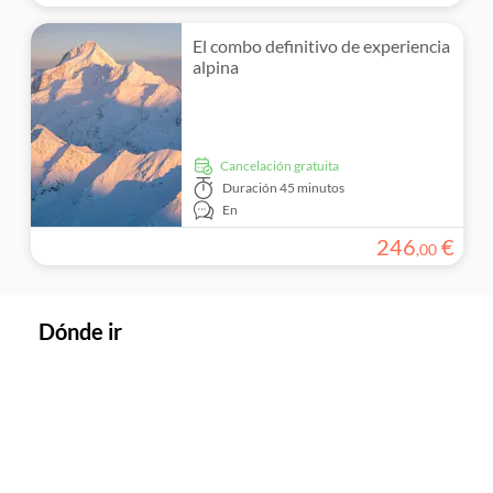
El combo definitivo de experiencia
alpina
cancelación gratuita
Duración
45 minutos
En
246
€
,
00
Dónde ir