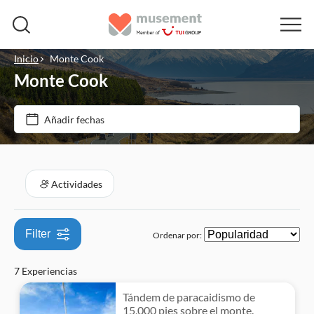
Inicio
Monte Cook
Monte Cook
Precio (por adulto)
Añadir fechas
Tipo de entrada
€
€
Mín.
Máx.
Cancelación gratuita
Categorías
Actividades
Confirmación al momento
Actividades
Visita guiada
Filter
Ordenar por:
Actividades aéreas
Subject expert guide
7 Experiencias
Paseos en helicóptero
Actividades al aire libre
Bono electrónico
Tándem de paracaidismo de
Naturaleza
15,000 pies sobre el monte.