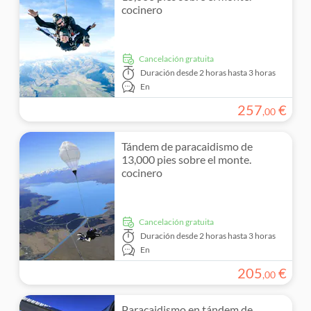
cocinero
Otros deportes
cancelación gratuita
Duración
desde 2 horas hasta 3 horas
En
257
€
,
00
Tándem de paracaidismo de
13,000 pies sobre el monte.
cocinero
cancelación gratuita
Duración
desde 2 horas hasta 3 horas
En
205
€
,
00
Paracaidismo en tándem de