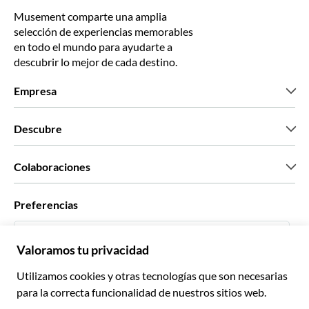
Musement comparte una amplia
selección de experiencias memorables
en todo el mundo para ayudarte a
descubrir lo mejor de cada destino.
Empresa
Quiénes somos
Descubre
Prensa
Trabaja con nosotros
Lo que dicen nuestros clientes
Colaboraciones
Green & Fair Experiences
Tours personalizados
Con quién trabajamos
Preferencias
Programas de afiliados
Agentes personales de viajes
Español
Agencias de viajes
Conviértete en proveedor
Italiano
Become a Distribution Partner
€ Euro
Français