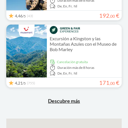
Duración
más de 8 horas
De,
En,
Fr,
Nl
192
€
4,46
(43)
,
00
/5
Excursión a Kingston y las
Montañas Azules con el Museo de
Bob Marley
cancelación gratuita
Duración
más de 8 horas
De,
En,
Fr,
Nl
171
€
4,21
(755)
,
00
/5
Descubre más