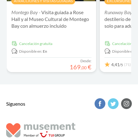
ATRACCIONES Y VISITAS GUIADAS
EXCURSIONES DE
Montego Bay -
Visita guiada a Rose
Runaway Bay -
V
Hall y al Museo Cultural de Montego
destilerío de r
Bay con almuerzo incluido
solo para adult
cancelación gratuita
cancelación gra
Disponible en:
En
Disponible en:
Desde:
4,41
(71)
/5
169
€
,
00
Síguenos