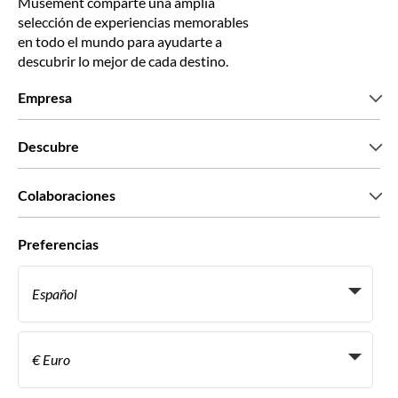
Musement comparte una amplia
selección de experiencias memorables
en todo el mundo para ayudarte a
descubrir lo mejor de cada destino.
Empresa
Quiénes somos
Descubre
Prensa
Trabaja con nosotros
Lo que dicen nuestros clientes
Colaboraciones
Green & Fair Experiences
Tours personalizados
Con quién trabajamos
Preferencias
Programas de afiliados
Agentes personales de viajes
Español
Agencias de viajes
Conviértete en proveedor
Italiano
Become a Distribution Partner
€ Euro
Français
Español