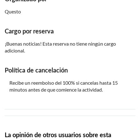
Pausa el juego en cualquier momento y reinicia cuando
Questo
quieras, desde el lugar donde lo dejaste
Necesitas una conexión a Internet para jugar a este
Cargo por reserva
juego de la ciudad
¡Buenas noticias! Esta reserva no tiene ningún cargo
adicional.
Política de cancelación
Recibe un reembolso del 100% si cancelas hasta 15
minutos antes de que comience la actividad.
La opinión de otros usuarios sobre esta