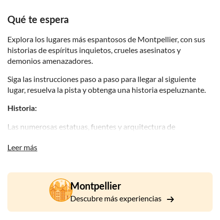
Qué te espera
Explora los lugares más espantosos de Montpellier, con sus
historias de espíritus inquietos, crueles asesinatos y
demonios amenazadores.
Siga las instrucciones paso a paso para llegar al siguiente
lugar, resuelva la pista y obtenga una historia espeluznante.
Historia:
Las numerosas estatuas, fuentes y arquitectura de
Montpellier lo guiarán a través de la historia de Euphrosyne,
Leer más
una de las 3 organizaciones benéficas ubicadas en el centro
de la fuente de la ciudad.
Eres su asistente y detective en una búsqueda para encontrar
Montpellier
a su creador, de quien hace dos siglos se enamoró
Descubre más experiencias
perdidamente. Por desgracia, un día desapareció para no
volver nunca más, dejando a la pobre deidad en la eterna