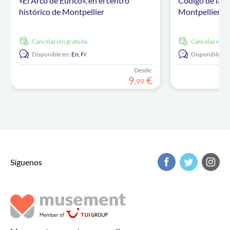
«El Arco de Eurico», en el centro
Código de la R
histórico de Montpellier
Montpellier»
cancelación gratuita
cancelación g
Disponible en:
En,
Fr
Disponible en:
Desde:
9
€
,
99
Síguenos