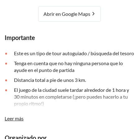
Abrir en Google Maps
Importante
Este es un tipo de tour autoguiado / búsqueda del tesoro
Tenga en cuenta que no hay ninguna persona que lo
ayude en el punto de partida
Distancia total a pie de unos 3 km.
El juego de la ciudad suele tardar alrededor de 1 hora y
30 minutos en completarse (¡pero puedes hacerlo a tu
propio ritmo!)
Esta misión está disponible en inglés y francés.
Leer más
Debes estar en el punto de partida (que verás en la
aplicación) para comenzar, o de lo contrario el juego no
comenzará.
Organizado por