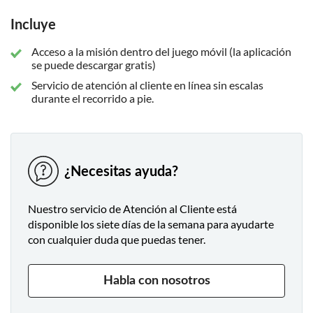
tristeza.
Incluye
Esta noche los muertos están despiertos y las estatuas están
vivas. Tienes que desbloquear las pistas para que ella pueda
Acceso a la misión dentro del juego móvil (la aplicación
hacer el elixir, reunirse con su amor y finalmente realizar El
se puede descargar gratis)
despertar, pero ten cuidado, porque no eres el único que
Servicio de atención al cliente en línea sin escalas
busca el elixir. Su amado Etienne tiene un rival.
durante el recorrido a pie.
Durante tu búsqueda verás:
Musée Fabre
Paseo de Peyrou
¿Necesitas ayuda?
Catedral de St-Pierre
Place de la Canourgue
Nuestro servicio de Atención al Cliente está
disponible los siete días de la semana para ayudarte
Les Arceaux
con cualquier duda que puedas tener.
Basilique Notre-Dame-des-Tables
Habla con nosotros