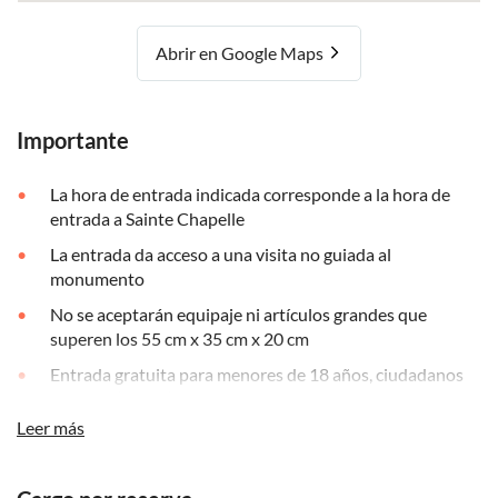
Abrir en Google Maps
Importante
La hora de entrada indicada corresponde a la hora de
entrada a Sainte Chapelle
La entrada da acceso a una visita no guiada al
monumento
No se aceptarán equipaje ni artículos grandes que
superen los 55 cm x 35 cm x 20 cm
Entrada gratuita para menores de 18 años, ciudadanos
de la UE (18-25), personas con discapacidad y sus
acompañantes, desempleados franceses y titulares del
Leer más
Pass Education
Entrada gratuita para todos los visitantes el primer