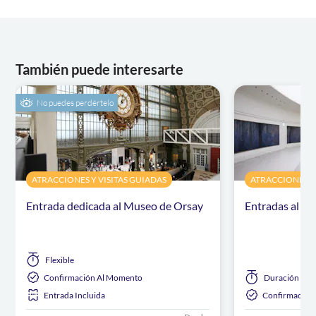
También puede interesarte
No puedes perdértelo
ATRACCIONES Y VISITAS GUIADAS
ATRACCIONES Y 
Entrada dedicada al Museo de Orsay
Entradas al Mu
Flexible
Confirmación Al Momento
Duración
has
Entrada Incluida
Confirmación