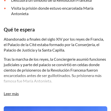
Descubra un símbolo de la Revolución Francesa
Visita la prisión donde estuvo encarcelada María
Antonieta
Qué te espera
Abandonado a finales del siglo XIV por los reyes de Francia,
el Palacio de la Cité estaba formado por la Conserjería, el
Palacio de Justicia y la Santa Capilla.
Tras la marcha de los reyes, la Conciergerie asumió funciones
judiciales y parte del palacio se convirtió en celdas donde
cientos de prisioneros de la Revolución Francesa fueron
encarcelados antes de ser guillotinados. Su prisionera más
famosa fue María Antonieta.
Junto con la Conciergerie, la Sainte Chapelle es uno de los
Leer más
edificios más antiguos que se conservan del palacio real de
los Capetos en la Île de la Cité y está considerada entre los
mayores logros del periodo Rayonnant de la arquitectura
DSA1La Santa Capilla y la Conciergerie