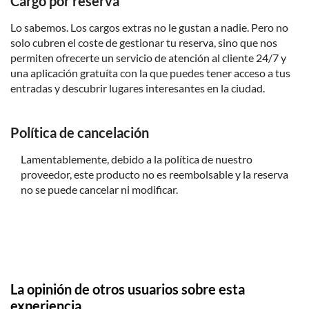
Cargo por reserva
domingo de cada mes de noviembre a marzo y durante
las Jornadas Europeas del Patrimonio (el tercer fin de
Lo sabemos. Los cargos extras no le gustan a nadie. Pero no
semana de septiembre)
solo cubren el coste de gestionar tu reserva, sino que nos
permiten ofrecerte un servicio de atención al cliente 24/7 y
Ambos monumentos permanecerán cerrados el 1 de
una aplicación gratuíta con la que puedes tener acceso a tus
mayo y el 25 de diciembre. La Santa Capilla también
entradas y descubrir lugares interesantes en la ciudad.
permanecerá cerrada el 1 de enero
Política de cancelación
Lamentablemente, debido a la política de nuestro
proveedor, este producto no es reembolsable y la reserva
no se puede cancelar ni modificar.
La opinión de otros usuarios sobre esta
experiencia