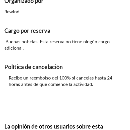
Organizado por
El recorrido está disponible en inglés y francés
Dependiendo del ritmo que lleves, la visita puede durar
Rewind
entre 1 h - 1 h 30 min
Es accesible para personas en silla de ruedas
Cargo por reserva
¡Buenas noticias! Esta reserva no tiene ningún cargo
adicional.
Política de cancelación
Recibe un reembolso del 100% si cancelas hasta 24
horas antes de que comience la actividad.
La opinión de otros usuarios sobre esta