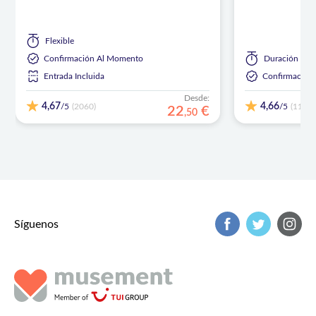
Flexible
Confirmación Al Momento
Duración
has
Entrada Incluida
Confirmación
Desde:
4,67
4,66
/5
/5
(2060)
(1102)
22
€
,
50
Síguenos