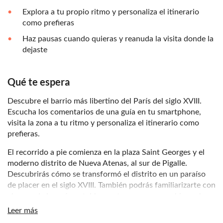
Explora a tu propio ritmo y personaliza el itinerario
como prefieras
Haz pausas cuando quieras y reanuda la visita donde la
dejaste
Qué te espera
Descubre el barrio más libertino del París del siglo XVIII.
Escucha los comentarios de una guía en tu smartphone,
visita la zona a tu ritmo y personaliza el itinerario como
prefieras.
El recorrido a pie comienza en la plaza Saint Georges y el
moderno distrito de Nueva Atenas, al sur de Pigalle.
Descubrirás cómo se transformó el distrito en un paraíso
de placer en el siglo XVIII. También podrás familiarizarte con
algunas de las más notables cortesanas que cambiaron la
historia introduciendo aires de libertad en una sociedad
Leer más
puritana. ¡Bastante explícito! En el pasado, París llegó a