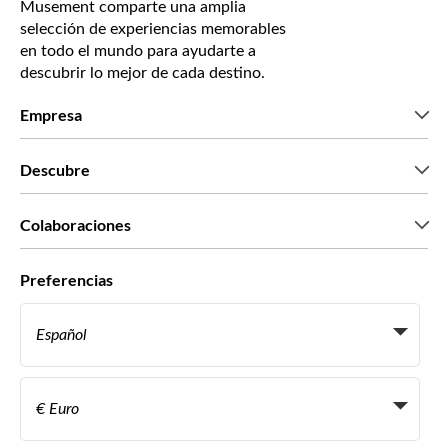
Musement comparte una amplia
selección de experiencias memorables
en todo el mundo para ayudarte a
descubrir lo mejor de cada destino.
Empresa
Quiénes somos
Descubre
Prensa
Trabaja con nosotros
Lo que dicen nuestros clientes
Colaboraciones
Green & Fair Experiences
Tours personalizados
Con quién trabajamos
Preferencias
Programas de afiliados
Agentes personales de viajes
Español
Agencias de viajes
Conviértete en proveedor
Italiano
Become a Distribution Partner
€ Euro
Français
Español