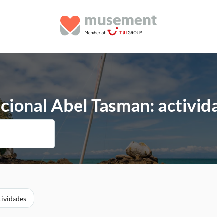
ional Abel Tasman: activida
tividades