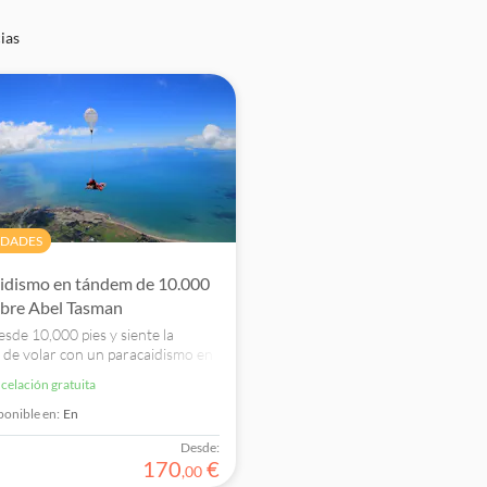
ias
IDADES
idismo en tándem de 10.000
obre Abel Tasman
esde 10,000 pies y siente la
d de volar con un paracaidismo en
sobre el hermoso paisaje del
ncelación gratuita
Nacional Abel Tasman!
ponible en:
En
Desde:
170
€
,
00