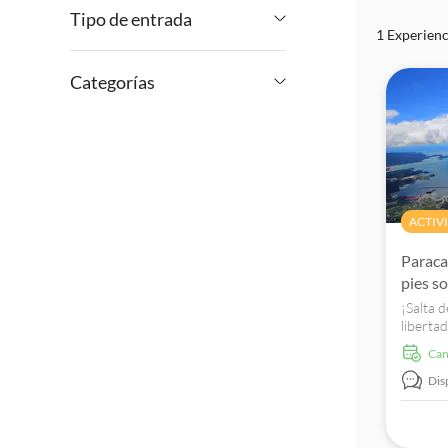
Tipo de entrada
1 Experienc
€
€
Mín.
Máx.
Visita guiada
Categorías
Bono electrónico
Actividades
Cancelación gratuita
Actividades aéreas
Confirmación al momento
Actividades al aire
ACTIV
libre
Paraca
Naturaleza
pies s
¡Salta d
Otros
liberta
deportes
tándem 
ca
Parque 
Dis