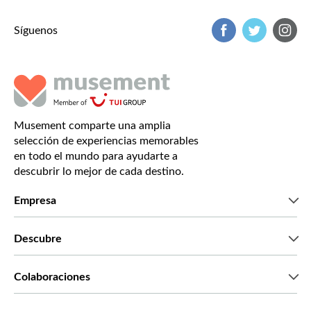
Síguenos
Musement comparte una amplia
selección de experiencias memorables
en todo el mundo para ayudarte a
descubrir lo mejor de cada destino.
Empresa
Quiénes somos
Descubre
Prensa
Trabaja con nosotros
Lo que dicen nuestros clientes
Colaboraciones
Green & Fair Experiences
Tours personalizados
Con quién trabajamos