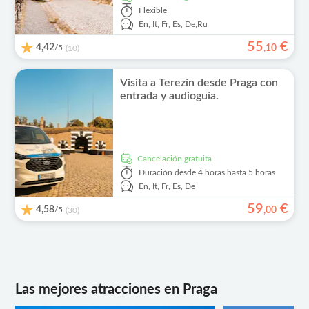
Flexible
En,
It,
Fr,
Es,
De,
Ru
55
€
4,42
/5
,
10
(10)
Visita a Terezín desde Praga con
entrada y audioguía.
cancelación gratuita
Duración
desde 4 horas hasta 5 horas
En,
It,
Fr,
Es,
De
59
€
4,58
/5
,
00
(30)
Las mejores atracciones en Praga