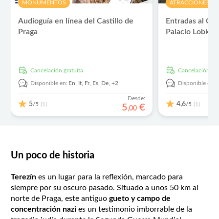
MONUMENTOS
ATRACCIONES Y V
Audioguía en línea del Castillo de
Entradas al Cast
Praga
Palacio Lobkow
cancelación gratuita
cancelación gra
Disponible en:
En,
It,
Fr,
Es,
De,
+2
Disponible en:
Desde:
5
4,6
/5
/5
(1)
(1)
5
€
,
00
Un poco de historia
Terezín
es un lugar para la reflexión, marcado para
siempre por su oscuro pasado. Situado a unos 50 km al
norte de Praga, este antiguo
gueto y campo de
concentración nazi
es un testimonio imborrable de la