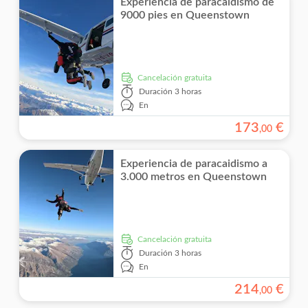
Experiencia de paracaidismo de
Comida incluida
9000 pies en Queenstown
Cruceros
Campo
Deportes
Traslados
Entrada incluida
Traslados en bus
Grupo pequeño
cancelación gratuita
Visita con audioguía
Duración
3 horas
En
173
€
,
00
Experiencia de paracaidismo a
3.000 metros en Queenstown
cancelación gratuita
Duración
3 horas
En
214
€
,
00