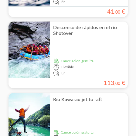
En
41
€
,
00
Descenso de rápidos en el río
Shotover
cancelación gratuita
Flexible
En
113
€
,
00
Río Kawarau jet to raft
cancelación gratuita