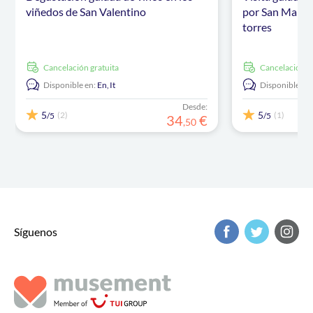
viñedos de San Valentino
por San Marin
torres
cancelación gratuita
cancelación g
Disponible en:
En,
It
Disponible en:
Desde:
5
5
(2)
(1)
/5
/5
34
€
,
50
Síguenos