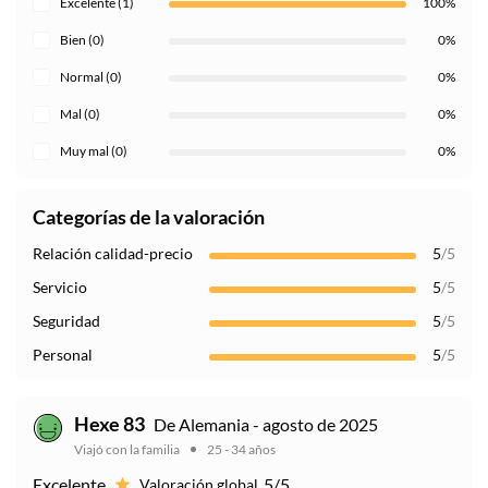
Excelente (1)
100%
Bien (0)
0%
Normal (0)
0%
Mal (0)
0%
Muy mal (0)
0%
Categorías de la valoración
Relación calidad-precio
5
/5
Servicio
5
/5
Seguridad
5
/5
Personal
5
/5
Hexe 83
De Alemania - agosto de 2025
Viajó con la familia
25 - 34 años
Excelente
5/5
Valoración global