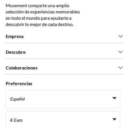
Musement comparte una amplia
selección de experiencias memorables
en todo el mundo para ayudarte a
descubrir lo mejor de cada destino.
Empresa
Quiénes somos
Descubre
Prensa
Trabaja con nosotros
Lo que dicen nuestros clientes
Colaboraciones
Green & Fair Experiences
Tours personalizados
Con quién trabajamos
Preferencias
Programas de afiliados
Agentes personales de viajes
Español
Agencias de viajes
Conviértete en proveedor
Italiano
Become a Distribution Partner
€ Euro
Français