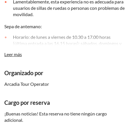
Lamentablemente, esta experiencia no es adecuada para
usuarios de sillas de ruedas o personas con problemas de
movilidad.
Sepa de antemano:
Horario: de lunes a viernes de 10.30 a 17.00 horas
(última entrada a las 16.15 horas); sábados, domingos y
festivos de 10.30 a 17.45 horas (última entrada a las
Leer más
17.00 horas); martes cerrado
Recuerda traer:
Organizado por
El acceso a la fortaleza puede resultar bastante exigente,
Arcadia Tour Operator
por lo que se recomienda llevar calzado cómodo.
Cargo por reserva
¡Buenas noticias! Esta reserva no tiene ningún cargo
adicional.