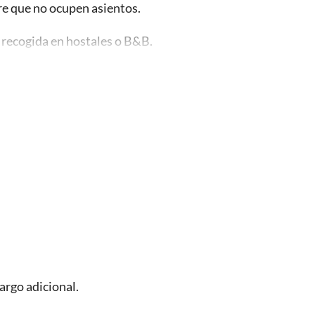
pre que no ocupen asientos.
e recogida en hostales o B&B.
 personas para la comodidad de nuestros clientes.
.
argo adicional.