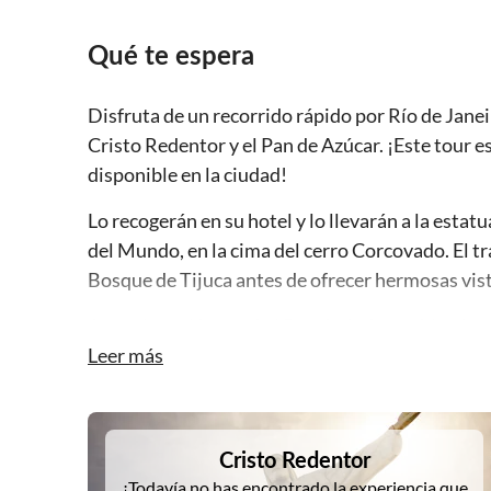
Qué te espera
Disfruta de un recorrido rápido por Río de Jane
Cristo Redentor y el Pan de Azúcar. ¡Este tour 
disponible en la ciudad!
Lo recogerán en su hotel y lo llevarán a la estat
del Mundo, en la cima del cerro Corcovado. El tr
Bosque de Tijuca antes de ofrecer hermosas vist
A continuación, verá el Pan de Azúcar, ubicado e
cima, llegando primero al cerro de Urca y luego 
Leer más
de 395 m (1295 pies). Concluya el recorrido con 
DSA1Cristo Redentor
Cristo Redentor
¿Todavía no has encontrado la experiencia que