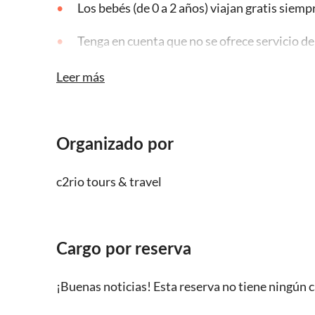
Los bebés (de 0 a 2 años) viajan gratis siem
Tenga en cuenta que no se ofrece servicio d
El tamaño máximo del grupo suele ser de 19
Leer más
Esto puede variar durante la temporada alta
Este tour opera con lluvia o con sol.
Organizado por
c2rio tours & travel
Cargo por reserva
¡Buenas noticias! Esta reserva no tiene ningún c