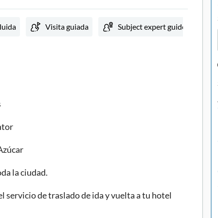
luida
Visita guiada
Subject expert guide
s
ntor
 Azúcar
da la ciudad.
l servicio de traslado de ida y vuelta a tu hotel