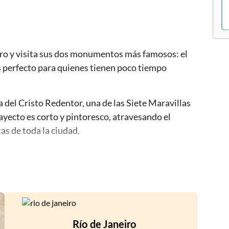
iro y visita sus dos monumentos más famosos: el
es perfecto para quienes tienen poco tiempo
ua del Cristo Redentor, una de las Siete Maravillas
ayecto es corto y pintoresco, atravesando el
as de toda la ciudad.
n el barrio de Urca. Tome dos teleféricos hasta la
a la cima del Pan de Azúcar, que alcanza una altura
una exquisita vista panorámica de Río de Janeiro.
Río de Janeiro