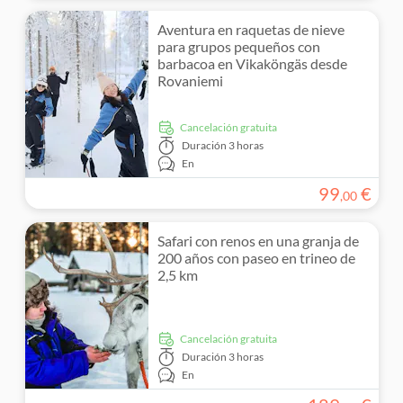
Aventura en raquetas de nieve
para grupos pequeños con
barbacoa en Vikaköngäs desde
Rovaniemi
cancelación gratuita
Duración
3 horas
En
99
€
,
00
Safari con renos en una granja de
200 años con paseo en trineo de
2,5 km
cancelación gratuita
Duración
3 horas
En