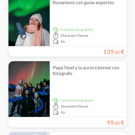
Rovaniemi con guías expertos
cancelación gratuita
Duración
5 horas
En
139
€
,
00
Papá Noel y la aurora boreal con
fotógrafo
cancelación gratuita
Duración
4 horas
En
99
€
,
00