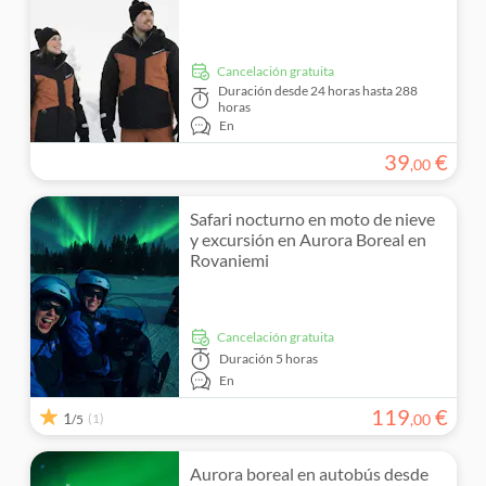
cancelación gratuita
Duración
desde 24 horas hasta 288
horas
En
39
€
,
00
Safari nocturno en moto de nieve
y excursión en Aurora Boreal en
Rovaniemi
cancelación gratuita
Duración
5 horas
En
119
€
1
(1)
,
00
/5
Aurora boreal en autobús desde