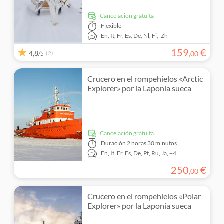
cancelación gratuita
Flexible
En,
It,
Fr,
Es,
De,
Nl,
Fi,
Zh
159
€
4,8
(2)
,
00
/5
Crucero en el rompehielos «Arctic
Explorer» por la Laponia sueca
cancelación gratuita
Duración
2 horas 30 minutos
En,
It,
Fr,
Es,
De,
Pt,
Ru,
Ja,
+4
250
€
,
00
Crucero en el rompehielos «Polar
Explorer» por la Laponia sueca