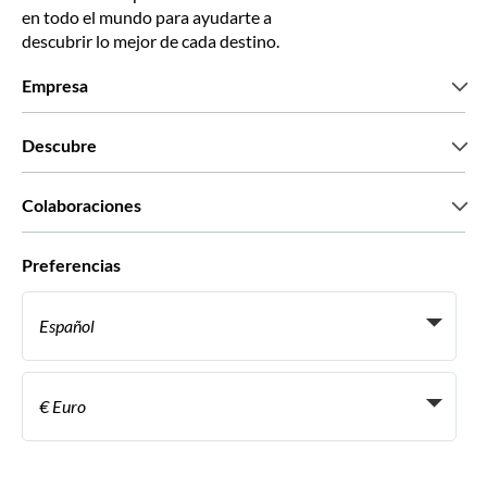
en todo el mundo para ayudarte a
descubrir lo mejor de cada destino.
Empresa
Quiénes somos
Descubre
Prensa
Trabaja con nosotros
Lo que dicen nuestros clientes
Colaboraciones
Green & Fair Experiences
Tours personalizados
Con quién trabajamos
Preferencias
Programas de afiliados
Agentes personales de viajes
Español
Agencias de viajes
Conviértete en proveedor
Italiano
Become a Distribution Partner
€ Euro
Français
Español
€ Euro
English UK