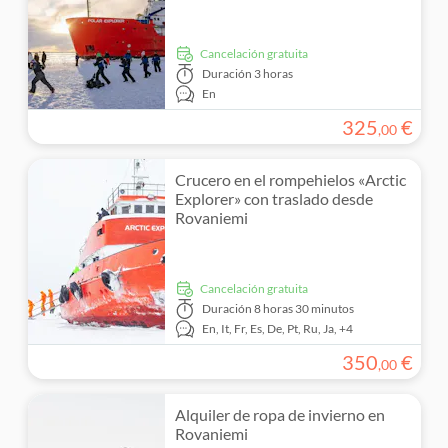
cancelación gratuita
Duración
3 horas
En
325
€
,
00
Crucero en el rompehielos «Arctic
Explorer» con traslado desde
Rovaniemi
cancelación gratuita
Duración
8 horas 30 minutos
En,
It,
Fr,
Es,
De,
Pt,
Ru,
Ja,
+4
350
€
,
00
Alquiler de ropa de invierno en
Rovaniemi