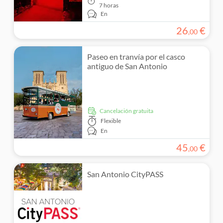
7 horas
En
26
€
,
00
Paseo en tranvía por el casco
antiguo de San Antonio
cancelación gratuita
Flexible
En
45
€
,
00
San Antonio CityPASS