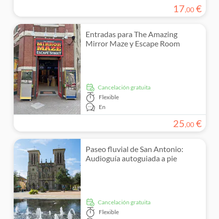
17
€
,
00
Entradas para The Amazing
Mirror Maze y Escape Room
cancelación gratuita
Flexible
En
25
€
,
00
Paseo fluvial de San Antonio:
Audioguía autoguiada a pie
cancelación gratuita
Flexible