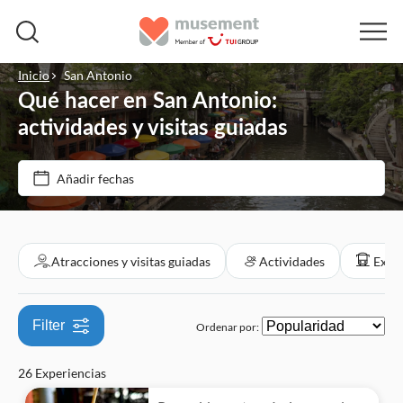
Inicio
San Antonio
Qué hacer en San Antonio:
Precio (por adulto)
actividades y visitas guiadas
Tipo de entrada
Añadir fechas
€
€
Mín.
Máx.
Confirmación al momento
Categorías
Cancelación gratuita
Atracciones y visitas guiadas
Actividades
Excur
Atracciones y visitas guiadas
Bono electrónico
Tarjetas turísticas
Actividades
Filter
Ordenar por:
Visita guiada
Monumentos
Actividades en la ciudad
Excursiones de un día
Entrada incluida
26 Experiencias
Paradas libres
Actividades al aire libre
Cultura e historia
Entradas y eventos