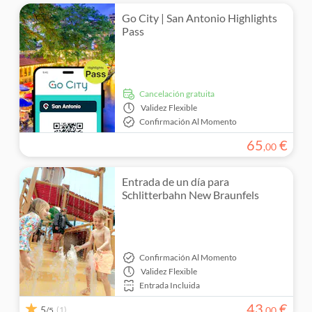
Go City | San Antonio Highlights
Pass
cancelación gratuita
Validez
Flexible
Confirmación Al Momento
65
€
,
00
Entrada de un día para
Schlitterbahn New Braunfels
Confirmación Al Momento
Validez
Flexible
Entrada Incluida
43
€
5
(1)
,
00
/5