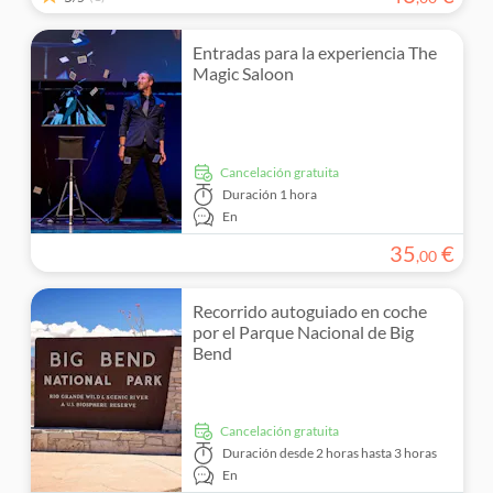
Entradas para la experiencia The
Magic Saloon
cancelación gratuita
Duración
1 hora
En
35
€
,
00
Recorrido autoguiado en coche
por el Parque Nacional de Big
Bend
cancelación gratuita
Duración
desde 2 horas hasta 3 horas
En