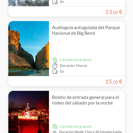
En
13
€
,
00
Audioguía autoguiada del Parque
Nacional de Big Bend
cancelación gratuita
Duración
3 horas
En
15
€
,
00
Boleto de entrada general para el
rodeo del sábado por la noche
cancelación gratuita
Duración
desde 1 hora 30 minutos hasta