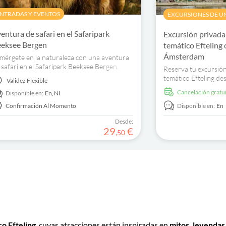
NTRADAS Y EVENTOS
EXCURSIONES DE UN
entura de safari en el Safaripark
Excursión privada
eksee Bergen
temático Efteling
Ámsterdam
mérgete en la naturaleza con una aventura
 safari en el Safaripark Beeksee Bergen.
Reserva tu excursión
scubre más de 150 especies animales y
temático Efteling d
Validez
Flexible
sfruta de tres safaris diferentes.
cómodo transporte p
cancelación gratu
Disponible en:
En,
Nl
incluidas.
Confirmación Al Momento
Disponible en:
En
Desde:
29
€
,
50
o Efteling
, cuyas atracciones están inspiradas en
mitos, leyendas