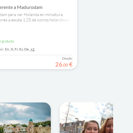
ferente a Madurodam
dam para ver Holanda en miniatura.
nes a escala 1:25 de iconos holandeses,
e viento y canales, y participa en
vidades.
n gratuita
en:
En,
It,
Fr,
Es,
De,
+2
Desde:
26
€
,
00