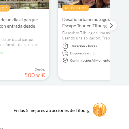
ACTIVIDADES
 DÍA
Desafío urbano autoguiado e inte
 de un día al parque
Escape Tour en Tilburg
 con entrada desde
Descubre Tilburg de una manera únic
usando una aplicación. Trabajen juntos
 de un día al parque
encuentren pistas y completen el
esde Ámsterdam con un
Duración
2 horas
rompecabezas.
rivado y entradas
ita
Disponible en:
En
Confirmación Al Momento
Desde:
500
€
,
00
En las 5 mejores atracciones de Tilburg
 y