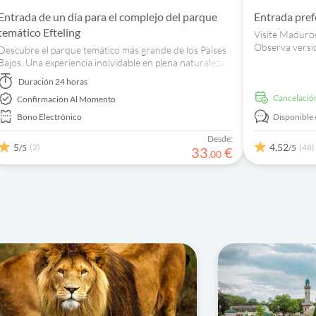
Entrada de un día para el complejo del parque
Entrada pre
temático Efteling
Visite Maduro
Observa versio
Descubre el parque temático más grande de los Países
como molinos d
Bajos. Una experiencia inolvidable en plena naturaleza.
divertidas acti
Duración
24 horas
cancelació
Confirmación Al Momento
Bono Electrónico
Disponible 
Desde:
5
4,52
(2)
(48)
/5
/5
33
€
,
00