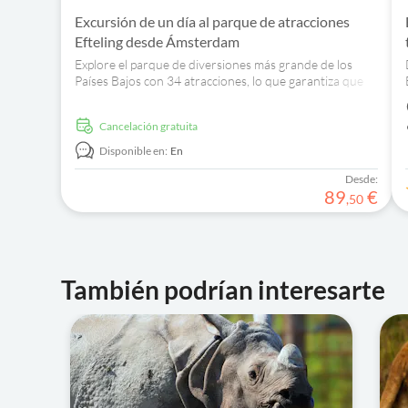
Excursión de un día al parque de atracciones
Efteling desde Ámsterdam
Explore el parque de diversiones más grande de los
Países Bajos con 34 atracciones, lo que garantiza que
haya algo para todos, independientemente de su edad.
cancelación gratuita
Disponible en:
En
Desde:
89
€
,
50
También podrían interesarte