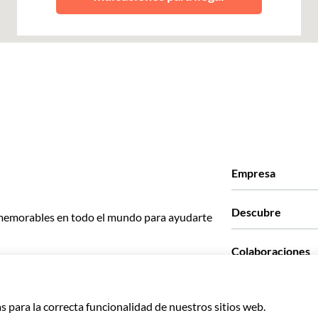
Empresa
Quiénes somos
Descubre
memorables en todo el mundo para ayudarte
Prensa
Trabaja con nosotr
Lo que dicen nuestr
Colaboraciones
Green & Fair Exper
Tours personalizad
Con quién trabaja
Programas de afilia