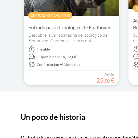
E
ENTRADAS Y EVENTOS
Av
Entrada para el zoológico de Eindhoven
Be
Descubre la variada fauna del zoológico de
Su
Eindhoven. Contempla rinocerontes,
de
pingüinos, tigres y chimpancés. Reserva ya tu
De
Flexible
entrada.
di
Disponible en:
En,
De,
Nl
Confirmación Al Momento
Desde:
23
€
,
50
Un poco de historia
Disfruta de una experiencia mágica en el
parque temátic