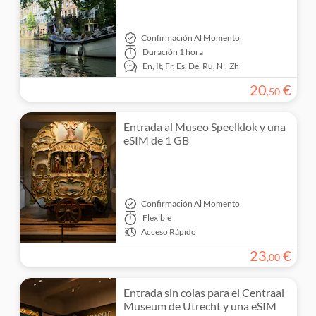
Confirmación Al Momento
Duración
1 hora
En,
It,
Fr,
Es,
De,
Ru,
Nl,
Zh
20
€
,
50
Entrada al Museo Speelklok y una
eSIM de 1 GB
Confirmación Al Momento
Flexible
Acceso Rápido
23
€
,
00
Entrada sin colas para el Centraal
Museum de Utrecht y una eSIM