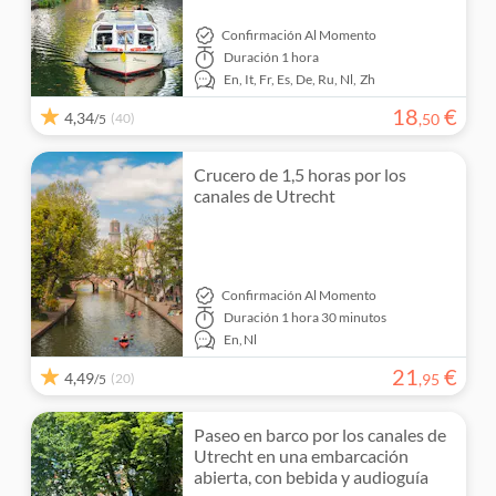
Confirmación Al Momento
Duración
1 hora
En,
It,
Fr,
Es,
De,
Ru,
Nl,
Zh
18
€
4,34
(40)
,
50
/5
Crucero de 1,5 horas por los
canales de Utrecht
Confirmación Al Momento
Duración
1 hora 30 minutos
En,
Nl
21
€
4,49
(20)
,
95
/5
Paseo en barco por los canales de
Utrecht en una embarcación
abierta, con bebida y audioguía