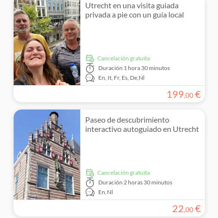
Utrecht en una visita guiada
privada a pie con un guía local
cancelación gratuita
Duración
1 hora 30 minutos
En,
It,
Fr,
Es,
De,
Nl
199
€
,
00
Paseo de descubrimiento
interactivo autoguiado en Utrecht
cancelación gratuita
Duración
2 horas 30 minutos
En,
Nl
22
€
,
00