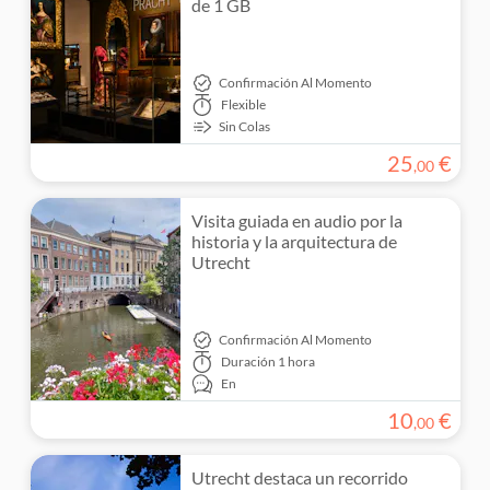
de 1 GB
Confirmación Al Momento
Flexible
Sin Colas
25
€
,
00
Visita guiada en audio por la
historia y la arquitectura de
Utrecht
Confirmación Al Momento
Duración
1 hora
En
10
€
,
00
Utrecht destaca un recorrido