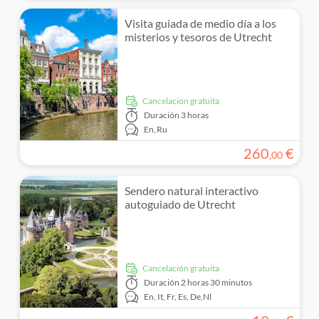
Visita guiada de medio día a los
misterios y tesoros de Utrecht
cancelación gratuita
Duración
3 horas
En,
Ru
260
€
,
00
Sendero natural interactivo
autoguiado de Utrecht
cancelación gratuita
Duración
2 horas 30 minutos
En,
It,
Fr,
Es,
De,
Nl