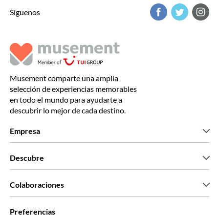
Síguenos
Musement comparte una amplia
selección de experiencias memorables
en todo el mundo para ayudarte a
descubrir lo mejor de cada destino.
Empresa
Quiénes somos
Descubre
Prensa
Trabaja con nosotros
Lo que dicen nuestros clientes
Colaboraciones
Green & Fair Experiences
Tours personalizados
Con quién trabajamos
Preferencias
Programas de afiliados