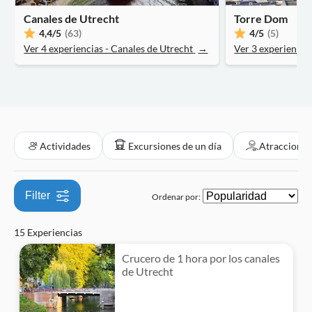
Entrada incluida
Naturaleza
Canales de Utrecht
Actividades acuáticas
Cultura e historia
Monumentos
Torre Dom
Entradas y eventos
Visita guiada
4,4
/5
(63)
4
/5
(5)
Visitas a monumentos
Viajes por una buena causa
Ver 4 experiencias - Canales de Utrecht
→
Ver 3 experiencia
Local touch
Wheelchair access
Gratis para niños
Actividades
Excursiones de un día
Atracciones 
Filter
Ordenar por:
15 Experiencias
Crucero de 1 hora por los canales
de Utrecht