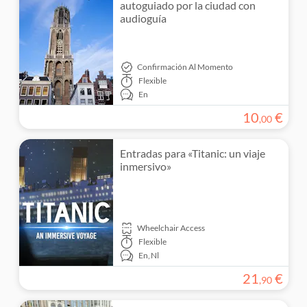
autoguiado por la ciudad con
audioguía
Confirmación Al Momento
Flexible
En
10
€
,
00
Entradas para «Titanic: un viaje
inmersivo»
Wheelchair Access
Flexible
En,
Nl
21
€
,
90