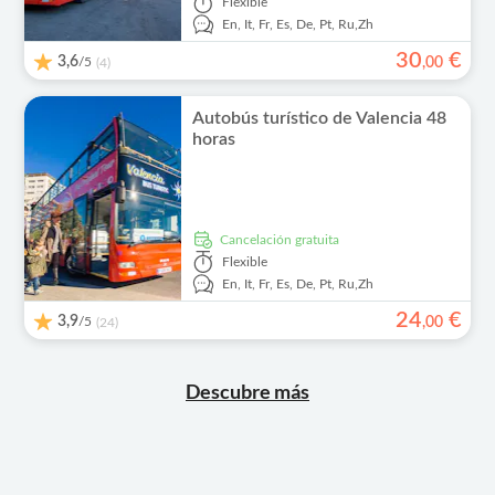
Flexible
En,
It,
Fr,
Es,
De,
Pt,
Ru,
Zh
30
€
3,6
/5
,
00
(4)
Autobús turístico de Valencia 48
horas
cancelación gratuita
Flexible
En,
It,
Fr,
Es,
De,
Pt,
Ru,
Zh
24
€
3,9
/5
,
00
(24)
Descubre más