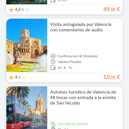
En,
Es
49
€
4,2
/5
,
00
(2)
Visita autoguiada por Valencia
con comentarios de audio
Confirmación Al Momento
Validez
Flexible
En,
It,
Es
10
€
4
/5
,
00
(1)
Autobús turístico de Valencia de
48 horas con entrada a la ermita
de San Nicolás
cancelación gratuita