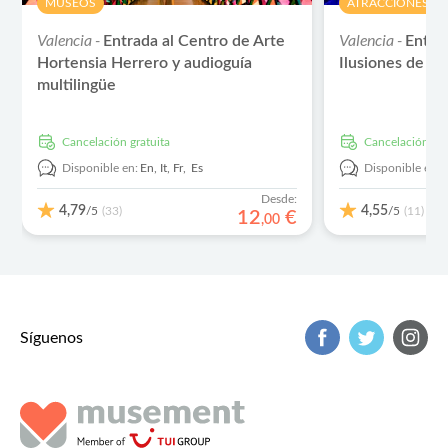
MUSEOS
ATRACCIONES Y V
Valencia -
Valencia -
Entrada al Centro de Arte
Entra
Hortensia Herrero y audioguía
Ilusiones de Va
multilingüe
cancelación gratuita
cancelación gra
Disponible en:
En,
It,
Fr,
Es
Disponible en:
Desde:
4,79
4,55
/5
/5
(33)
(11)
12
€
,
00
Síguenos