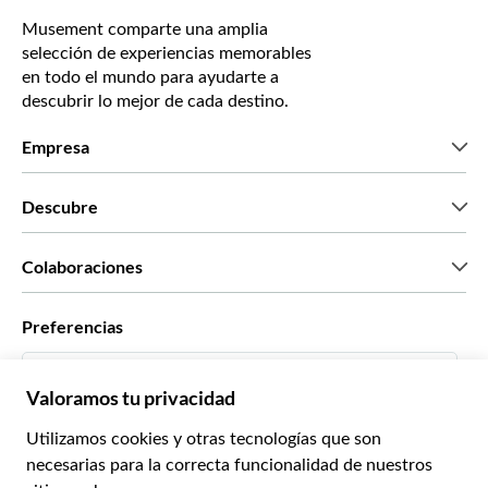
Musement comparte una amplia
selección de experiencias memorables
en todo el mundo para ayudarte a
descubrir lo mejor de cada destino.
Empresa
Quiénes somos
Descubre
Prensa
Trabaja con nosotros
Lo que dicen nuestros clientes
Colaboraciones
Green & Fair Experiences
Tours personalizados
Con quién trabajamos
Preferencias
Programas de afiliados
Agentes personales de viajes
Español
Agencias de viajes
Conviértete en proveedor
Italiano
Become a Distribution Partner
€ Euro
Français