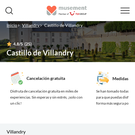
Inicio
Villandry
Castillo de Villandry
4,8
/5
(25)
Castillo de Villandry
Cancelación gratuita
Medidas de 
Disfruta de cancelación gratuita en miles de
Se han tomado todas las
experiencias.
Sin esperas y sin estrés, ¡solo con
para que puedas disfrutar
un clic!
forma más segura posibl
Villandry