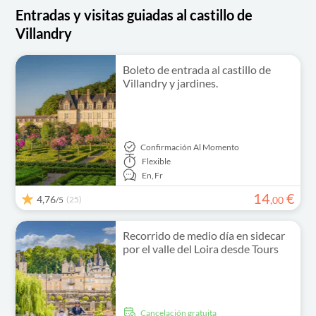
Entradas y visitas guiadas al castillo de
Villandry
Boleto de entrada al castillo de
Villandry y jardines.
Confirmación Al Momento
Flexible
En,
Fr
14
€
4,76
(25)
,
00
/5
Recorrido de medio día en sidecar
por el valle del Loira desde Tours
cancelación gratuita