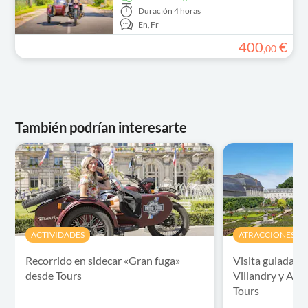
Duración
4 horas
En,
Fr
400
€
,
00
También podrían interesarte
ACTIVIDADES
ATRACCIONES Y V
Recorrido en sidecar «Gran fuga»
Visita guiada de
desde Tours
Villandry y Aza
Tours