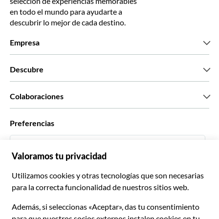
selección de experiencias memorables
en todo el mundo para ayudarte a
descubrir lo mejor de cada destino.
Empresa
Quiénes somos
Descubre
Prensa
Trabaja con nosotros
Lo que dicen nuestros clientes
Colaboraciones
Green & Fair Experiences
Tours personalizados
Con quién trabajamos
Preferencias
Programas de afiliados
Agentes personales de viajes
Español
Agencias de viajes
Conviértete en proveedor
Italiano
Become a Distribution Partner
€ Euro
Français
Español
€ Euro
English UK