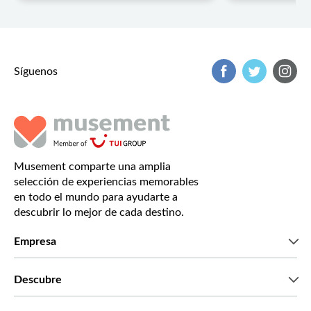
Síguenos
Musement comparte una amplia
selección de experiencias memorables
en todo el mundo para ayudarte a
descubrir lo mejor de cada destino.
Empresa
Quiénes somos
Descubre
Prensa
Trabaja con nosotros
Lo que dicen nuestros clientes