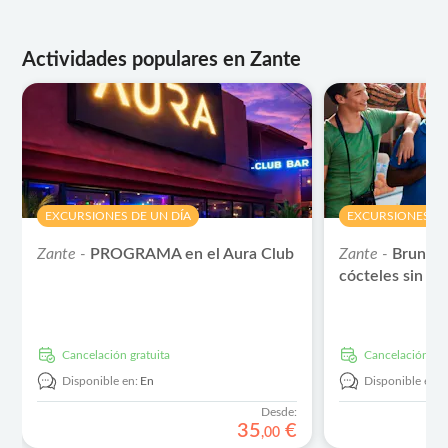
Actividades populares en Zante
EXCURSIONES DE UN DÍA
EXCURSIONES DE
Zante -
PROGRAMA en el Aura Club
Zante -
Brunch 
cócteles sin f
cancelación gratuita
cancelación gra
Disponible en:
En
Disponible en:
Desde:
35
€
,
00