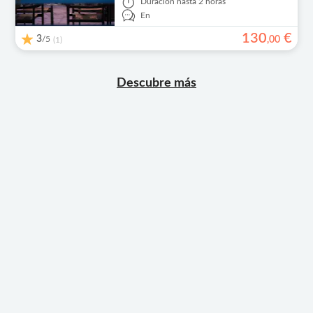
Duración
hasta 2 horas
En
130
€
3
/5
,
00
(1)
Descubre más