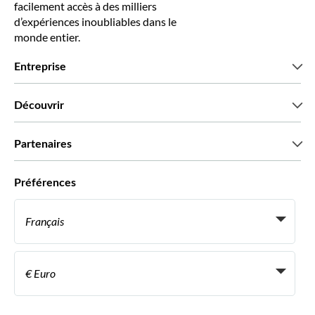
facilement accès à des milliers
d’expériences inoubliables dans le
monde entier.
Entreprise
Qui sommes-nous?
Découvrir
Presse
Recrutement
Avis clients
Partenaires
Green & Fair Experiences
Offres sur mesure
Ils nous font confiance
Préférences
Affiliation
Agent de Voyage Personnel
Français
Agences de voyages
Devenir Fournisseur
Italiano
Become a Distribution Partner
€ Euro
Français
Español
€ Euro