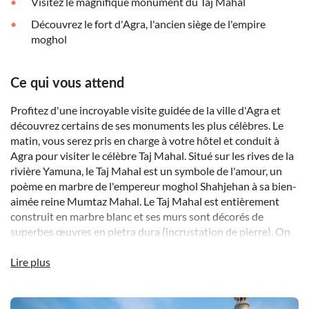
Visitez le magnifique monument du Taj Mahal
Découvrez le fort d'Agra, l'ancien siège de l'empire
moghol
Ce qui vous attend
Profitez d'une incroyable visite guidée de la ville d'Agra et
découvrez certains de ses monuments les plus célèbres. Le
matin, vous serez pris en charge à votre hôtel et conduit à
Agra pour visiter le célèbre Taj Mahal. Situé sur les rives de la
rivière Yamuna, le Taj Mahal est un symbole de l'amour, un
poème en marbre de l'empereur moghol Shahjehan à sa bien-
aimée reine Mumtaz Mahal. Le Taj Mahal est entièrement
construit en marbre blanc et ses murs sont décorés de
superbes œuvres en pietra dura (incrustation de pierre). On
dit que différents types de pierres rares, précieuses et semi-
précieuses ont été utilisées dans le travail complexe de
Lire plus
marqueterie effectué sur les intérieurs. Ce magnifique
monument s'articule autour d'un plan Tchaharbagh ou en «
DSA1Taj Mahal
quatre jardins ».