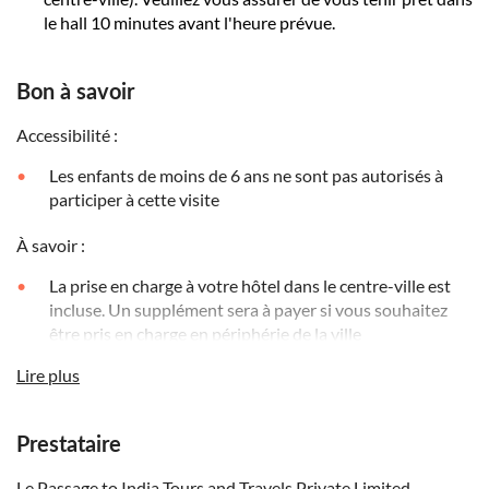
le hall 10 minutes avant l'heure prévue.
Bon à savoir
Accessibilité :
Les enfants de moins de 6 ans ne sont pas autorisés à
participer à cette visite
À savoir :
La prise en charge à votre hôtel dans le centre-ville est
incluse. Un supplément sera à payer si vous souhaitez
être pris en charge en périphérie de la ville
Il vous sera demandé d'indiquer les détails de votre
Lire plus
hébergement au moment du paiement et de confirmer le
lieu et l'heure de prise en charge directement auprès de
l'opérateur local, au moins 48 heures avant le départ. Ses
Prestataire
coordonnées seront indiquées dans le bon de
Le Passage to India Tours and Travels Private Limited
confirmation après la réservation