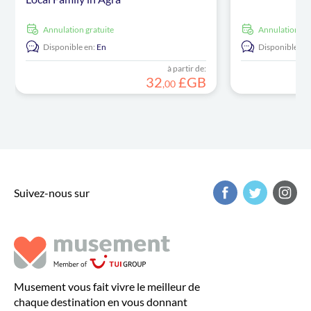
Annulation gratuite
Annulation gr
Disponible en:
En
Disponible en:
à partir de:
32
£GB
,
00
Suivez-nous sur
Musement vous fait vivre le meilleur de
chaque destination en vous donnant