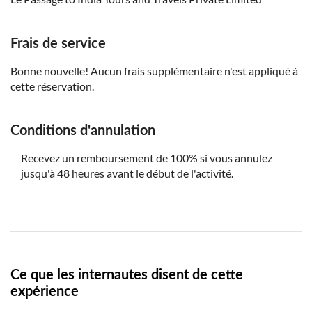
Cette visite nécessite un minimum de 2 participants
pour avoir lieu
Frais de service
À ne pas oublier :
Bonne nouvelle! Aucun frais supplémentaire n'est appliqué à
cette réservation.
Il est recommandé de porter des vêtements
confortables, des lunettes de soleil et un chapeau
Apportez votre propre bouteille d'eau
Conditions d'annulation
Recevez un remboursement de 100% si vous annulez
jusqu'à 48 heures avant le début de l'activité.
Ce que les internautes disent de cette
expérience