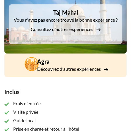
La visite vous emmènera ensuite au fort d'Agra, le siège et la
Taj Mahal
forteresse de l'empire moghol pendant des générations
Vous n'avez pas encore trouvé la bonne expérience ?
successives. C'était le siège de la domination et de
Consultez d'autres expériences
l'administration moghole et la structure actuelle doit ses
origines à Akbar qui a érigé les murs, les portes et les
premiers bâtiments sur les rives orientales de la rivière
Yamuna. L'empereur Shah Jahan a ajouté les appartements
impressionnants et la mosquée tandis qu'Aurangzeb a ajouté
les remparts extérieurs. Ici, vous pourrez terminer la visite en
Agra
visitant la salle des audiences publiques et ses pavillons
Découvrez d'autres expériences
royaux.
Inclus
Frais d'entrée
Visite privée
Guide local
Prise en charge et retour à l'hôtel