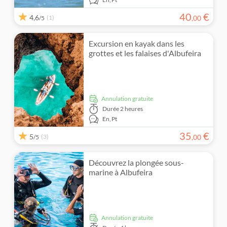
40
€
4,6
(1)
,
00
/5
Excursion en kayak dans les
grottes et les falaises d'Albufeira
Annulation gratuite
Durée
2 heures
En,
Pt
35
€
5
(3)
,
00
/5
Découvrez la plongée sous-
marine à Albufeira
Annulation gratuite