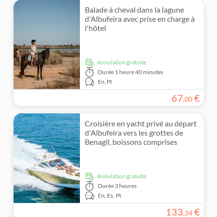
Balade à cheval dans la lagune
d'Albufeira avec prise en charge à
l'hôtel
Annulation gratuite
Durée
1 heure 40 minutes
En,
Pt
67
€
,
00
Croisière en yacht privé au départ
d'Albufeira vers les grottes de
Benagil, boissons comprises
Annulation gratuite
Durée
3 heures
En,
Es,
Pt
133
€
,
34