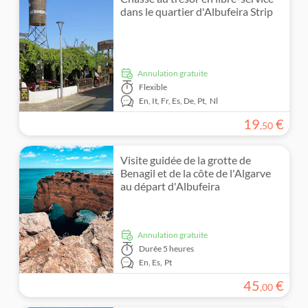
dans le quartier d'Albufeira Strip
Annulation gratuite
Flexible
En,
It,
Fr,
Es,
De,
Pt,
Nl
19
€
,
50
Visite guidée de la grotte de
Benagil et de la côte de l'Algarve
au départ d'Albufeira
Annulation gratuite
Durée
5 heures
En,
Es,
Pt
45
€
,
00