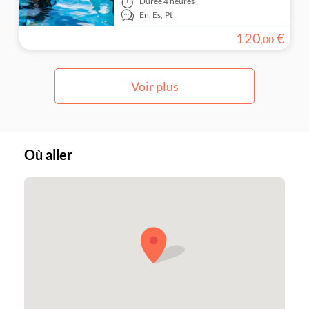
Durée
4 heures
En,
Es,
Pt
120
€
,
00
Voir plus
Où aller