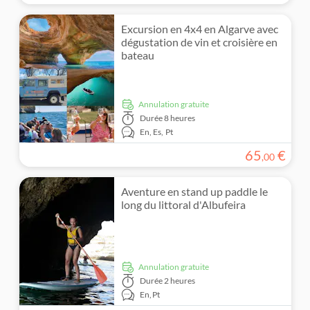
Excursion en 4x4 en Algarve avec
dégustation de vin et croisière en
bateau
Annulation gratuite
Durée
8 heures
En,
Es,
Pt
65
€
,
00
Aventure en stand up paddle le
long du littoral d'Albufeira
Annulation gratuite
Durée
2 heures
En,
Pt