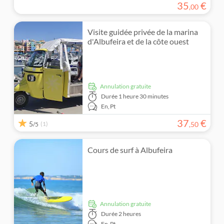
35
€
,
00
Visite guidée privée de la marina
d'Albufeira et de la côte ouest
Annulation gratuite
Durée
1 heure 30 minutes
En,
Pt
37
€
5
(1)
,
50
/5
Cours de surf à Albufeira
Annulation gratuite
Durée
2 heures
En,
Pt