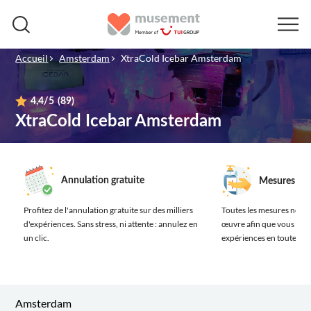
Accueil
Amsterdam
XtraCold Icebar Amsterdam
4,4
/5
(89)
XtraCold Icebar Amsterdam
Annulation gratuite
Mesures san
Profitez de l'annulation gratuite sur des milliers
Toutes les mesures néces
d'expériences.
Sans stress, ni attente : annulez en
œuvre afin que vous prof
un clic.
expériences en toute séc
Amsterdam