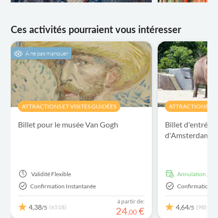
Ces activités pourraient vous intéresser
À ne pas manquer
ATTRACTIONS ET VISITES GUIDÉES
ATTRACTIONS ET 
Billet pour le musée Van Gogh
Billet d'entrée 
d'Amsterdam (
Validité
Flexible
Annulation grat
Confirmation Instantanée
Confirmation I
à partir de:
4,38
4,64
(6518)
(98)
/5
/5
24
€
,
00