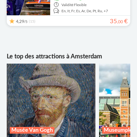
Validité
Flexible
En,
It,
Fr,
Es,
Ar,
De,
Pt,
Ru,
+7
35
€
4,29
(15)
,
00
/5
Le top des attractions à Amsterdam
Musée Van Gogh
Museumplei