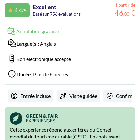
à partir de
Excellent
4,4
/5
46
€
Basé sur 756 évaluations
,
00
Annulation gratuite
Langue(s):
Anglais
Bon électronique accepté
Durée:
Plus de 8 heures
Entrée incluse
Visite guidée
Confirmati
Cette expérience répond aux critères du Conseil
mondial du tourisme durable (GSTC). En choisissant