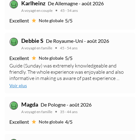
Karlheinz
De Allemagne - août 2026
A voyagé en couple
45 - 54 ans
Excellent
5/5
Note globale
Debbie S
De Royaume-Uni - août 2026
A voyagé en famille
45 - 54 ans
Excellent
5/5
Note globale
Guide (Sunday) was extremely knowledgeable and
friendly. The whole experience was enjoyable and also
informative in making us aware of past experience ...
Voir plus
Magda
De Pologne - août 2026
A voyagé en famille
35 - 44 ans
Excellent
4/5
Note globale