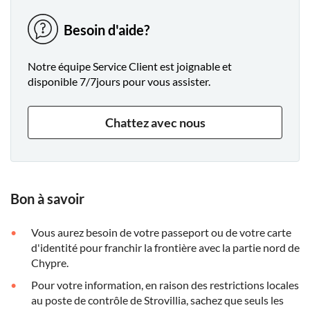
Méditerranée. Votre guide vous montrera des sites tels que
le château vénitien et la cathédrale gothique devenue
Besoin d'aide?
mosquée.
Notre équipe Service Client est joignable et
disponible 7/7jours pour vous assister.
Chattez avec nous
Bon à savoir
Vous aurez besoin de votre passeport ou de votre carte
d'identité pour franchir la frontière avec la partie nord de
Chypre.
Pour votre information, en raison des restrictions locales
au poste de contrôle de Strovillia, sachez que seuls les