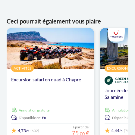
Ceci pourrait également vous plaire
ACTIVITÉS
EXCURSIONS À 
Excursion safari en quad à Chypre
Journée de vis
Salamine
Annulation gratuite
Annulation gr
Disponible en:
En
Disponible en:
à partir de:
4,73
4,44
(602)
(756)
/5
/5
75
€
,
00