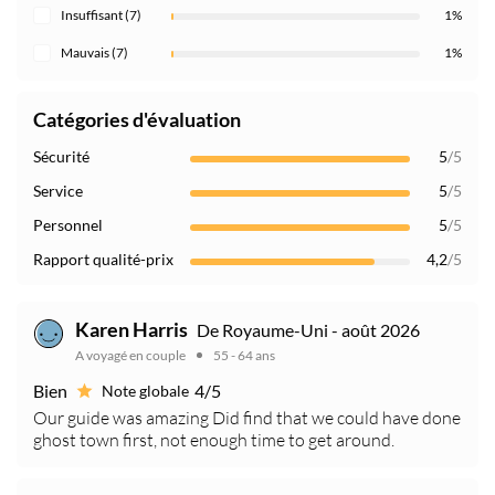
Insuffisant (7)
1%
Mauvais (7)
1%
Catégories d'évaluation
Sécurité
5
/5
Service
5
/5
Personnel
5
/5
Rapport qualité-prix
4,2
/5
Karen Harris
De Royaume-Uni - août 2026
A voyagé en couple
55 - 64 ans
Bien
4/5
Note globale
Our guide was amazing Did find that we could have done
ghost town first, not enough time to get around.