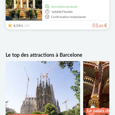
Annulation gratuite
Validité
Flexible
Confirmation Instantanée
55
€
4,59
(28)
,
00
/5
Le top des attractions à Barcelone
Le palais de 