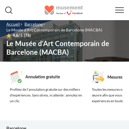
Accueil
Barcelone
Le Musée d'Art Contemporain de Barcelone (MACBA)
4,6
/5
(76)
Le Musée d'Art Contemporain de
Barcelone (MACBA)
Annulation gratuite
Mesures san
Profitez de l'annulation gratuite sur des milliers
Toutes les mesures néces
d'expériences.
Sans stress, ni attente : annulez en
œuvre afin que vous prof
un clic.
expériences en toute séc
Barcelone