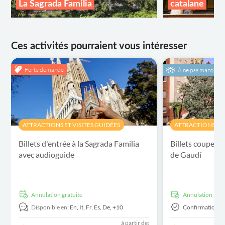
La Sagrada Familia
catalane
Ces activités pourraient vous intéresser
Forte demande
À ne pas manquer
ATTRACTIONS ET VISITES GUIDÉES
ATTRACTIONS ET 
Billets d'entrée à la Sagrada Familia
Billets coupe-fi
avec audioguide
de Gaudí
Annulation gratuite
Annulation grat
Disponible en:
En,
It,
Fr,
Es,
De,
+10
Confirmation I
à partir de: