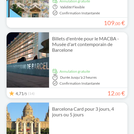
Annulation gratuite
Validité
Flexible
Confirmation Instantanée
109
€
,
00
Billets d'entrée pour le MACBA -
Musée d'art contemporain de
Barcelone
Annulation gratuite
Durée
Jusqu'à 2 heures
Confirmation Instantanée
12
€
4,71
(14)
,
00
/5
Barcelona Card pour 3 jours, 4
jours ou 5 jours