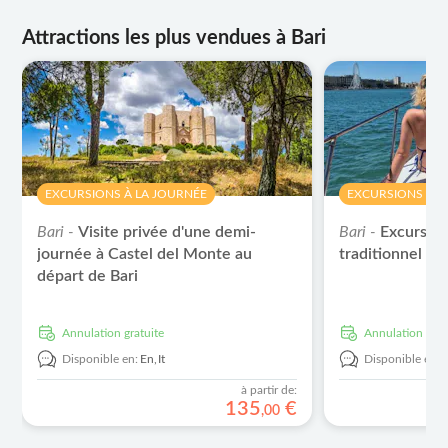
Attractions les plus vendues à Bari
EXCURSIONS À LA JOURNÉE
EXCURSIONS À L
Bari -
Visite privée d'une demi-
Bari -
Excursion
journée à Castel del Monte au
traditionnel ave
départ de Bari
Annulation gratuite
Annulation grat
Disponible en:
En,
It
Disponible en:
à partir de:
135
€
,
00