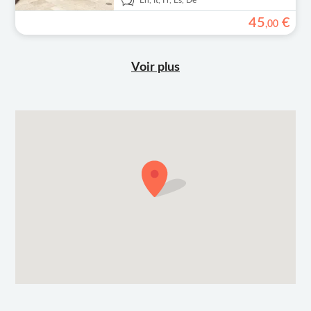
En,
It,
Fr,
Es,
De
45
€
,
00
Voir plus