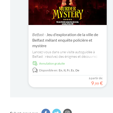
Belfast -
Jeu d'exploration de la ville de
Belfast mêlant enquête policière et
mystère
Lancez-vous dans une visite autoguidée à
Belfast : résolvez des énigmes et découvrez
des lieux emblématiques tout en menant
Annulation gratuite
l'enquête sur un meurtre.
Disponible en:
En,
It,
Fr,
Es,
De
à partir de:
9
€
,
99