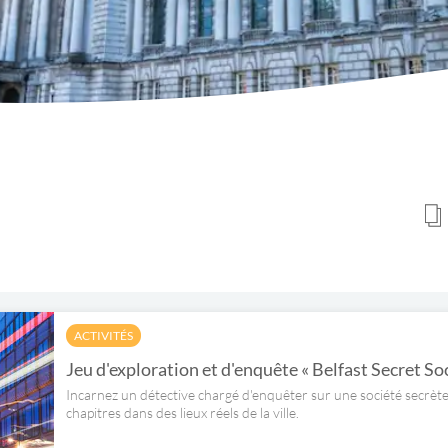
ACTIVITÉS
Jeu d'exploration et d'enquête « Belfast Secret So
Incarnez un détective chargé d'enquêter sur une société secrète 
chapitres dans des lieux réels de la ville.