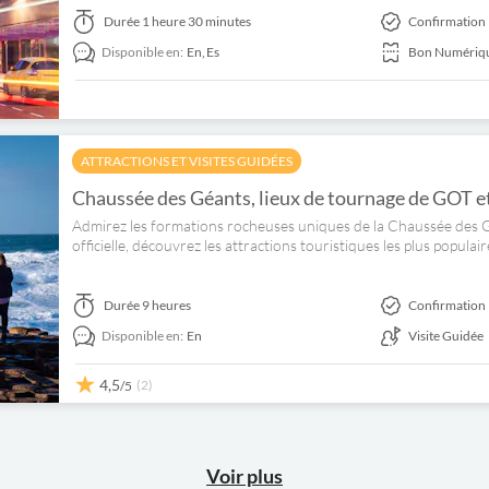
Durée
1 heure 30 minutes
Confirmation 
Disponible en:
En,
Es
Bon Numériq
ATTRACTIONS ET VISITES GUIDÉES
Chaussée des Géants, lieux de tournage de GOT et 
Admirez les formations rocheuses uniques de la Chaussée des Gé
officielle, découvrez les attractions touristiques les plus populair
Durée
9 heures
Confirmation 
Disponible en:
En
Visite Guidée
4,5
(2)
/5
Voir plus