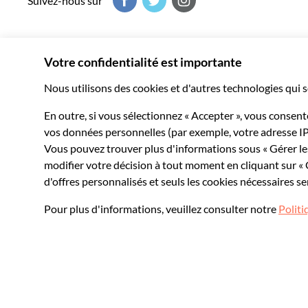
Suivez-nous sur
Musement vous fait vivre le meilleur de chaque destination
milliers d’expériences inoubliables dans le monde entier.
© 2026 Musement S.p.A.
VAT IT07978000961 - Licence
Online Travel Age