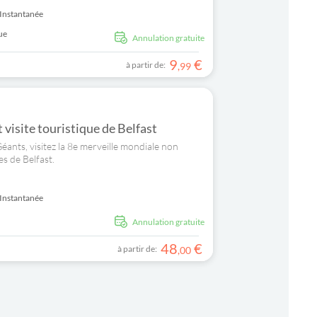
Instantanée
ue
Annulation gratuite
9
€
à partir de:
,
99
visite touristique de Belfast
ants, visitez la 8e merveille mondiale non
es de Belfast.
Instantanée
Annulation gratuite
48
€
à partir de:
,
00