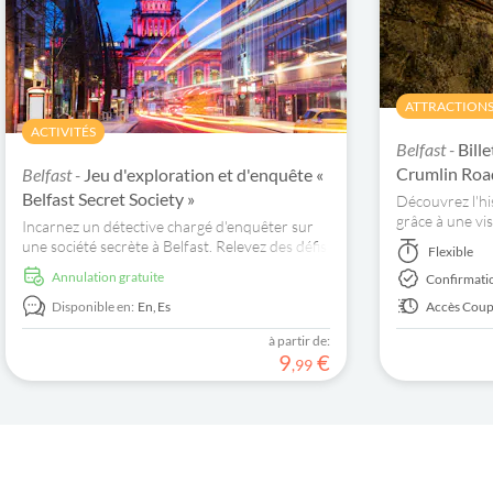
ATTRACTIONS 
ACTIVITÉS
Belfast -
Bille
Crumlin Roa
Belfast -
Jeu d'exploration et d'enquête «
Belfast Secret Society »
Découvrez l'hi
grâce à une vis
Incarnez un détective chargé d'enquêter sur
Road, et reste
une société secrète à Belfast. Relevez des défis
Flexible
1 Go incluse. 
répartis sur 12 chapitres dans des lieux réels
Annulation gratuite
Confirmati
de la ville.
Disponible en:
En,
Es
Accès Coupe
à partir de:
9
€
,
99