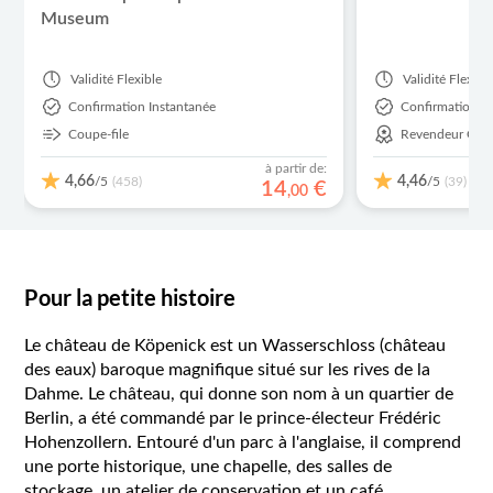
Museum
Validité
Flexible
Validité
Flexibl
Confirmation Instantanée
Confirmation I
Coupe-file
Revendeur Offic
à partir de:
4,66
4,46
/5
/5
(458)
(39)
14
€
,
00
Pour la petite histoire
Le château de Köpenick est un Wasserschloss (château
des eaux) baroque magnifique situé sur les rives de la
Dahme. Le château, qui donne son nom à un quartier de
Berlin, a été commandé par le prince-électeur Frédéric
Hohenzollern. Entouré d'un parc à l'anglaise, il comprend
une porte historique, une chapelle, des salles de
stockage, un atelier de conservation et un café.