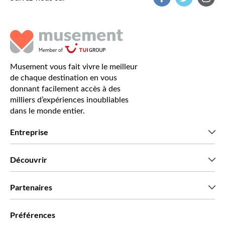
Musement vous fait vivre le meilleur
de chaque destination en vous
donnant facilement accès à des
milliers d’expériences inoubliables
dans le monde entier.
Entreprise
Qui sommes-nous?
Découvrir
Presse
Recrutement
Avis clients
Partenaires
Green & Fair Experiences
Offres sur mesure
Ils nous font confiance
Préférences
Affiliation