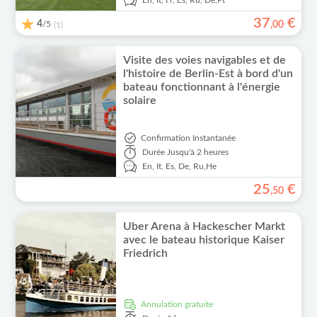
En,
It,
Fr,
Es,
Ru,
De,
Pt
37
€
4
/5
,
00
(1)
Visite des voies navigables et de
l'histoire de Berlin-Est à bord d'un
bateau fonctionnant à l'énergie
solaire
Confirmation Instantanée
Durée
Jusqu'à 2 heures
En,
It,
Es,
De,
Ru,
He
25
€
,
50
Uber Arena à Hackescher Markt
avec le bateau historique Kaiser
Friedrich
Annulation gratuite