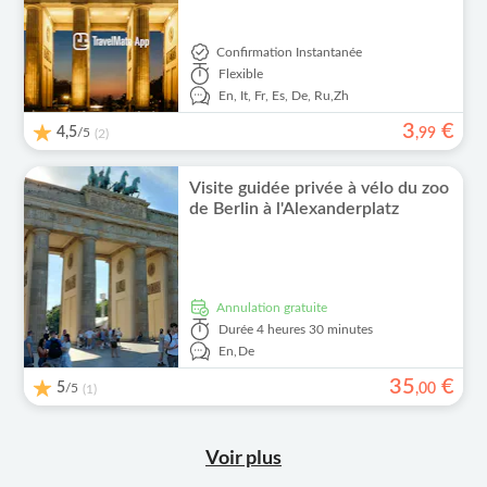
Confirmation Instantanée
Flexible
En,
It,
Fr,
Es,
De,
Ru,
Zh
3
€
4,5
/5
,
99
(2)
Visite guidée privée à vélo du zoo
de Berlin à l'Alexanderplatz
Annulation gratuite
Durée
4 heures 30 minutes
En,
De
35
€
5
/5
,
00
(1)
Voir plus