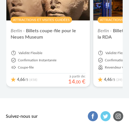
ATTRACTIONS ET VISITES GUIDÉES
ATTRACTIONS ET 
Berlin -
Billets coupe-file pour le
Berlin -
Billet 
Neues Museum
la RDA
Validité
Flexible
Validité
Flexibl
Confirmation Instantanée
Confirmation I
Coupe-file
Revendeur Offic
à partir de:
4,66
4,46
/5
/5
(458)
(39)
14
€
,
00
Suivez-nous sur