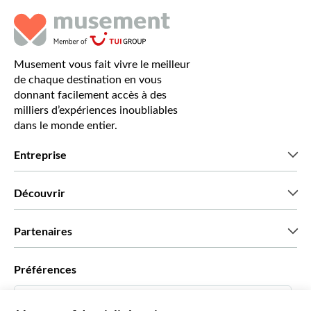
Musement vous fait vivre le meilleur
de chaque destination en vous
donnant facilement accès à des
milliers d’expériences inoubliables
dans le monde entier.
Entreprise
Qui sommes-nous?
Découvrir
Presse
Recrutement
Avis clients
Partenaires
Green & Fair Experiences
Offres sur mesure
Ils nous font confiance
Préférences
Affiliation
Agent de Voyage Personnel
Français