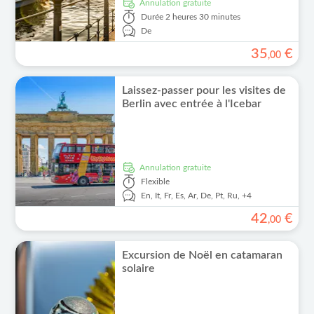
Annulation gratuite
Durée
2 heures 30 minutes
De
35
€
,
00
Laissez-passer pour les visites de
Berlin avec entrée à l'Icebar
Annulation gratuite
Flexible
En,
It,
Fr,
Es,
Ar,
De,
Pt,
Ru,
+4
42
€
,
00
Excursion de Noël en catamaran
solaire