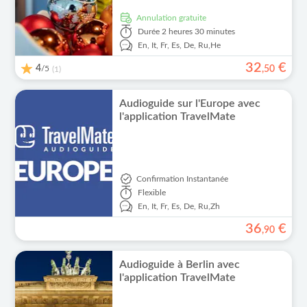
Annulation gratuite
Durée
2 heures 30 minutes
En,
It,
Fr,
Es,
De,
Ru,
He
32
€
4
/5
,
50
(1)
Audioguide sur l'Europe avec
l'application TravelMate
Confirmation Instantanée
Flexible
En,
It,
Fr,
Es,
De,
Ru,
Zh
36
€
,
90
Audioguide à Berlin avec
l'application TravelMate