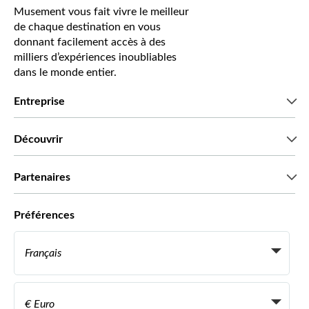
Musement vous fait vivre le meilleur
de chaque destination en vous
donnant facilement accès à des
milliers d’expériences inoubliables
dans le monde entier.
Entreprise
Qui sommes-nous?
Découvrir
Presse
Recrutement
Avis clients
Partenaires
Green & Fair Experiences
Offres sur mesure
Ils nous font confiance
Préférences
Affiliation
Agent de Voyage Personnel
Français
Agences de voyages
Devenir Fournisseur
Italiano
Become a Distribution Partner
€ Euro
Français