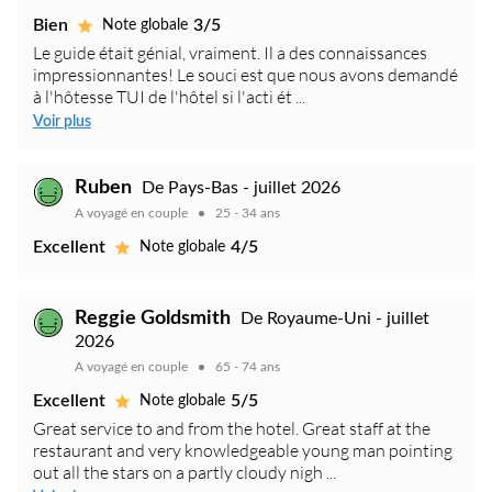
Bien
3/5
Note globale
Le guide était génial, vraiment. Il a des connaissances
impressionnantes! Le souci est que nous avons demandé
à l'hôtesse TUI de l'hôtel si l'acti ét ...
Voir plus
Ruben
De Pays-Bas - juillet 2026
A voyagé en couple
25 - 34 ans
Excellent
4/5
Note globale
Reggie Goldsmith
De Royaume-Uni - juillet
2026
A voyagé en couple
65 - 74 ans
Excellent
5/5
Note globale
Great service to and from the hotel. Great staff at the
restaurant and very knowledgeable young man pointing
out all the stars on a partly cloudy nigh ...