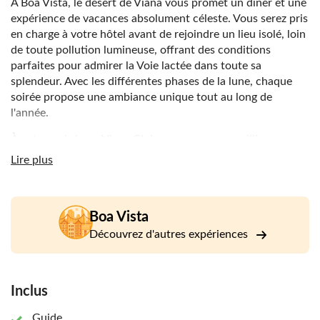
À Boa Vista, le désert de Viana vous promet un dîner et une
expérience de vacances absolument céleste. Vous serez pris
en charge à votre hôtel avant de rejoindre un lieu isolé, loin
de toute pollution lumineuse, offrant des conditions
parfaites pour admirer la Voie lactée dans toute sa
splendeur. Avec les différentes phases de la lune, chaque
soirée propose une ambiance unique tout au long de
l'année.
À votre arrivée au Viana Club, vous serez accueilli avec un
verre de bienvenue avant d'assister à une séance
Lire plus
d'information sur ce que vous pouvez attendre de la soirée.
Le dîner sera ensuite prêt : un buffet de plats traditionnels
capverdiens pour vous régaler.
Boa Vista
Après le repas, la soirée se poursuit à l'extérieur avec une
Découvrez d'autres expériences
séance d'observation du ciel. Vous pourrez admirer étoiles
et planètes à l'œil nu ou à l'aide de télescopes, dans un
cadre particulièrement impressionnant. Des activités
Inclus
autour de la gravité sont également proposées pour les
enfants, afin que chacun profite pleinement de cette
Guide