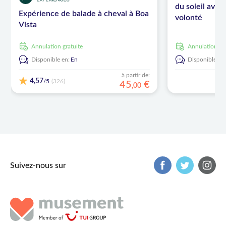
du soleil avec
Expérience de balade à cheval à Boa
volonté
Vista
Annulation gratuite
Annulation gr
Disponible en:
En
Disponible en
à partir de:
4,57
/5
(326)
45
€
,
00
Suivez-nous sur