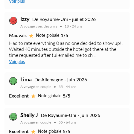
Voir plus
Izzy
De Royaume-Uni - juillet 2026
A voyagé avec des amis
18 - 24 ans
Mauvais
1/5
Note globale
Had to rate everything 0 as no one decided to show up!!
Waited 40 minutes outside the hotel got there at the
time requested after tui emailed me to ch ...
Voir plus
Lima
De Allemagne - juin 2026
A voyagé en couple
35 - 44 ans
Excellent
5/5
Note globale
Shelly J
De Royaume-Uni - juin 2026
A voyagé en couple
55 - 64 ans
Excellent
5/5
Note globale