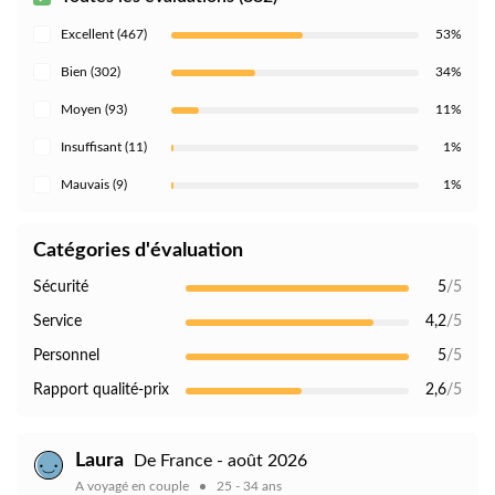
Excellent (467)
53%
Bien (302)
34%
Moyen (93)
11%
Insuffisant (11)
1%
Mauvais (9)
1%
Catégories d'évaluation
Sécurité
5
/5
Service
4,2
/5
Personnel
5
/5
Rapport qualité-prix
2,6
/5
Laura
De France - août 2026
A voyagé en couple
25 - 34 ans