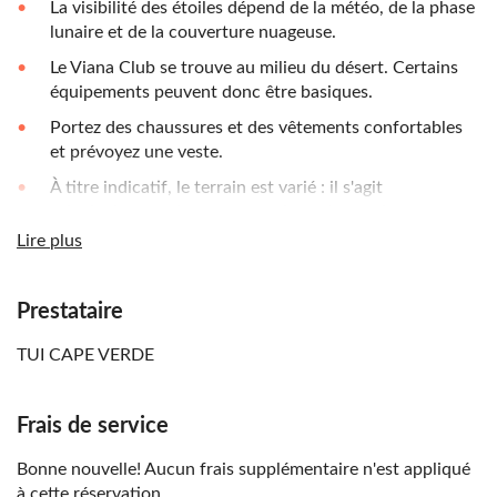
La visibilité des étoiles dépend de la météo, de la phase
lunaire et de la couverture nuageuse.
Le Viana Club se trouve au milieu du désert. Certains
équipements peuvent donc être basiques.
Portez des chaussures et des vêtements confortables
et prévoyez une veste.
À titre indicatif, le terrain est varié : il s'agit
principalement de routes goudronnées, mais on trouve
également des zones pavées et sablonneuses
Lire plus
L'excursion est principalement guidée en anglais, car les
guides parlant d'autres langues sont peu nombreux
Prestataire
Cette excursion est disponible avec ou sans transferts
TUI CAPE VERDE
Frais de service
Bonne nouvelle! Aucun frais supplémentaire n'est appliqué
à cette réservation.