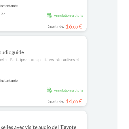
Instantanée
uide
Annulation gratuite
16
€
à partir de:
,
00
 audioguide
lles. Participez aux expositions interactives et
Instantanée
e
Annulation gratuite
14
€
à partir de:
,
00
xelles avec visite audio de l'Egypte