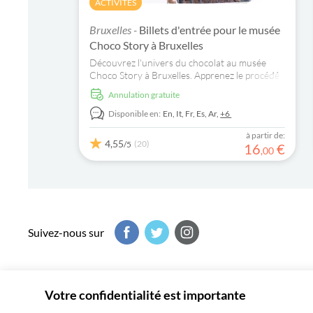
ACTIVITÉS
Bruxelles -
Billets d'entrée pour le musée
Choco Story à Bruxelles
Découvrez l'univers du chocolat au musée
Choco Story à Bruxelles. Apprenez le procédé
de fabrication du chocolat artisanal et goûtez
Annulation gratuite
aux meilleurs chocolats.
Disponible en:
En,
It,
Fr,
Es,
Ar,
+6
à partir de:
4,55
(20)
/5
16
€
,
00
Suivez-nous sur