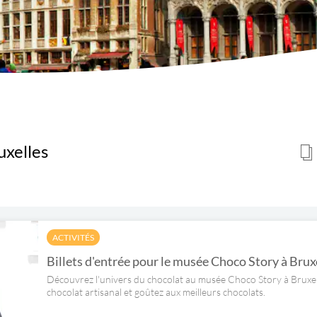
uxelles
ACTIVITÉS
Billets d'entrée pour le musée Choco Story à Brux
Découvrez l'univers du chocolat au musée Choco Story à Bruxell
chocolat artisanal et goûtez aux meilleurs chocolats.