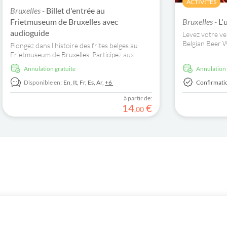
ACTIVITÉS
Bruxelles -
Billet d'entrée au
Frietmuseum de Bruxelles avec
Bruxelles -
L'
audioguide
Levez votre ver
Belgian Beer W
Plongez dans l'histoire des frites belges au
l'un des aspec
Frietmuseum de Bruxelles. Participez aux
l'histoire de la
expositions interactives et dégustez
Annulation gratuite
Annulation
d'authentiques frites belges.
Disponible en:
En,
It,
Fr,
Es,
Ar,
+6
Confirmati
à partir de:
14
€
,
00
Entreprise