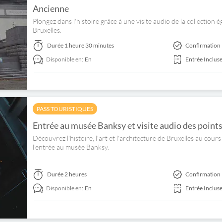
Ancienne
Plongez dans l'histoire grâce à une visite audio de la collection 
Bruxelles.
Durée
1 heure 30 minutes
Confirmation 
Disponible en:
En
Entrée Inclus
PASS TOURISTIQUES
Entrée au musée Banksy et visite audio des points
Découvrez l'histoire, l'art et l'architecture de Bruxelles au co
l'entrée au musée Banksy.
Durée
2 heures
Confirmation 
Disponible en:
En
Entrée Inclus