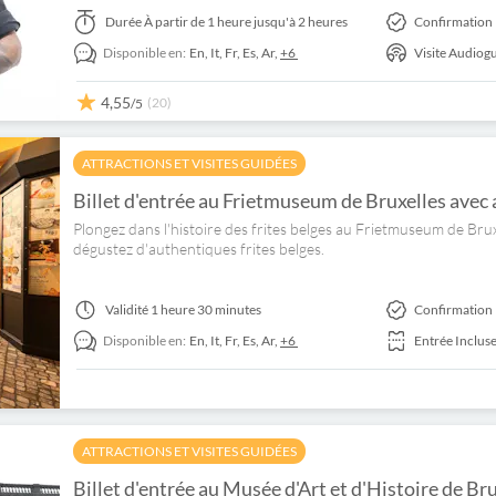
Durée
À partir de 1 heure jusqu'à 2 heures
Confirmation 
Disponible en:
En,
It,
Fr,
Es,
Ar,
+6
Visite Audiog
4,55
(20)
/5
ATTRACTIONS ET VISITES GUIDÉES
Billet d'entrée au Frietmuseum de Bruxelles avec
Plongez dans l'histoire des frites belges au Frietmuseum de Bruxe
dégustez d'authentiques frites belges.
Validité
1 heure 30 minutes
Confirmation 
Disponible en:
En,
It,
Fr,
Es,
Ar,
+6
Entrée Inclus
ATTRACTIONS ET VISITES GUIDÉES
Billet d'entrée au Musée d'Art et d'Histoire de Bru