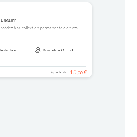
caMuseum
 accédez à sa collection permanente d'objets
Instantanée
Revendeur Officiel
15
€
à partir de:
,
00