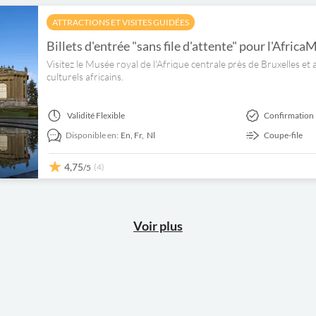
ATTRACTIONS ET VISITES GUIDÉES
Billets d'entrée "sans file d'attente" pour l'Afri
Visitez le Musée royal de l'Afrique centrale près de Bruxelles et
culturels africains.
Validité
Flexible
Confirmation 
Disponible en:
En,
Fr,
Nl
Coupe-file
4,75
(4)
/5
Voir plus