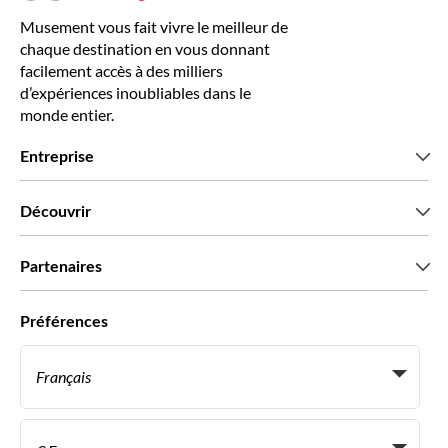
Musement vous fait vivre le meilleur de
chaque destination en vous donnant
facilement accès à des milliers
d’expériences inoubliables dans le
monde entier.
Entreprise
Qui sommes-nous?
Découvrir
Presse
Recrutement
Avis clients
Partenaires
Green & Fair Experiences
Offres sur mesure
Ils nous font confiance
Préférences
Affiliation
Agent de Voyage Personnel
Français
Agences de voyages
Devenir Fournisseur
Italiano
Become a Distribution Partner