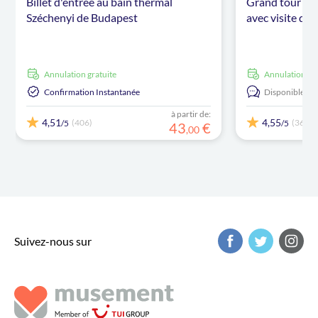
Billet d'entrée au bain thermal
Grand tour de 
Széchenyi de Budapest
avec visite du
Annulation gratuite
Annulation gr
Confirmation Instantanée
Disponible en:
à partir de:
4,51
4,55
(406)
(36)
/5
/5
43
€
,
00
Suivez-nous sur