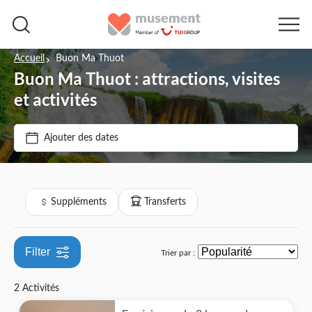
Accueil
Buon Ma Thuot
Buon Ma Thuot : attractions, visites
Prix par adulte
et activités
Options de billets
Ajouter des dates
€
€
Min
Max
Bon numérique
Catégories
Confirmation instantanée
Suppléments
Transferts
Suppléments
Entrée incluse
Services à l'aéroport
Transferts
Filter
Trier par :
Repas inclus
Annulation gratuite
2 Activités