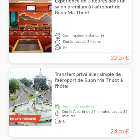
Expérience de 3 heures dans un
salon premium à l'aéroport de
Buon Ma Thuot
Confirmation Instantanée
Durée
Jusqu'à 3 heures
En
22
€
,
00
Transfert privé aller simple de
l'aéroport de Buon Ma Thuot à
l'hôtel
Annulation gratuite
Durée
À partir de 25 minutes jusqu'à 35
minutes
En
24
€
,
00