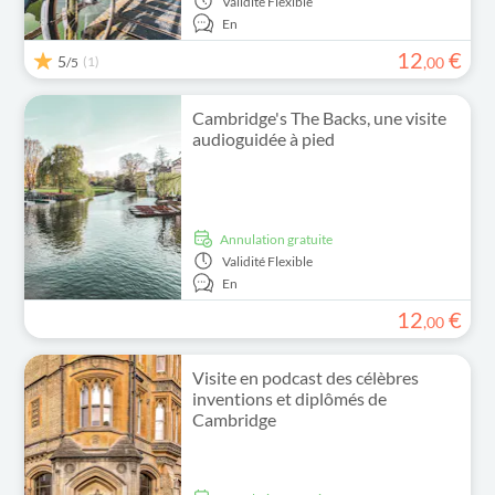
Validité
Flexible
En
12
€
5
(1)
,
00
/5
Cambridge's The Backs, une visite
audioguidée à pied
Annulation gratuite
Validité
Flexible
En
12
€
,
00
Visite en podcast des célèbres
inventions et diplômés de
Cambridge