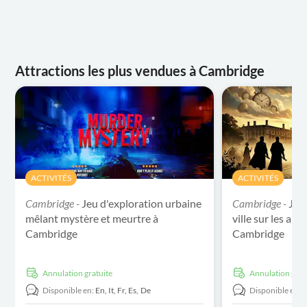
Attractions les plus vendues à Cambridge
ACTIVITÉS
ACTIVITÉS
Cambridge -
Jeu d'exploration urbaine
Cambridge -
Jeu
mêlant mystère et meurtre à
ville sur les an
Cambridge
Cambridge
Annulation gratuite
Annulation grat
Disponible en:
En,
It,
Fr,
Es,
De
Disponible en: