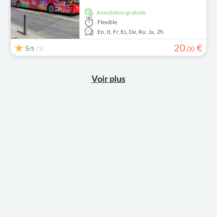
Annulation gratuite
Flexible
En,
It,
Fr,
Es,
De,
Ru,
Ja,
Zh
20
€
5
(1)
,
00
/5
Voir plus