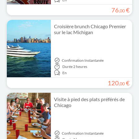
76
€
,
00
Croisière brunch Chicago Premier
sur le lac Michigan
Confirmation Instantanée
Durée
2 heures
En
120
€
,
00
Visite à pied des plats préférés de
Chicago
Confirmation Instantanée