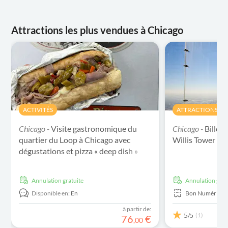
Attractions les plus vendues à Chicago
ACTIVITÉS
ATTRACTIONS ET 
Chicago -
Visite gastronomique du
Chicago -
Billets
quartier du Loop à Chicago avec
Willis Tower à 
dégustations et pizza « deep dish »
Annulation gratuite
Annulation grat
Disponible en:
En
Bon Numériqu
à partir de:
5
(1)
/5
76
€
,
00