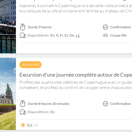
Apprenez à connaître Copenhague lors de cette visite privée à pi
touristiques de la ville et comprenant l'entrée au château de Ch
Durée
3 heures
Confirmation 
Disponible en:
En,
It,
Fr,
Es,
De,
+1
Coupe-file
ACTIVITÉS
Excursion d'une journée complète autour de Cop
Profitez des quatre sites célèbres de Copenhague avec un guid
compétent, et profitez du confort de voyager entre chaque site 
Durée
8 heures 30 minutes
Confirmation 
Disponible en:
En
5
(3)
/5