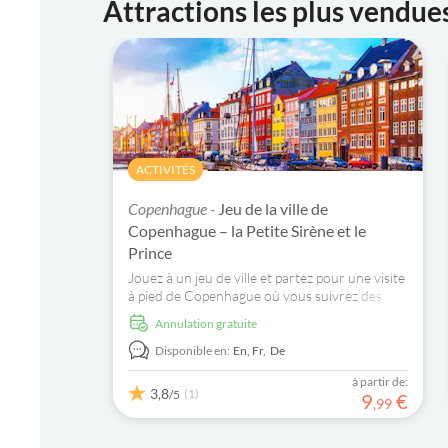
Attractions les plus vendu
ACTIVITÉS
Copenhague -
Jeu de la ville de
Copenhague – la Petite Sirène et le
Prince
Jouez à un jeu de ville et partez pour une visite
à pied de Copenhague où vous suivrez des
indices pour découvrir des lieux incroyables et
Annulation gratuite
des histoires locales.
Disponible en:
En,
Fr,
De
à partir de:
3,8
(1)
/5
9
€
,
99