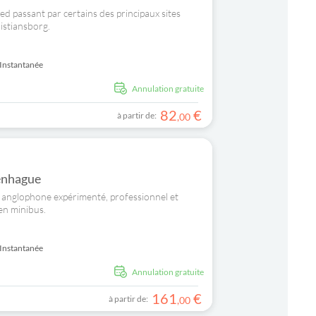
ed passant par certains des principaux sites
ristiansborg.
Instantanée
Annulation gratuite
82
€
à partir de:
,
00
enhague
e anglophone expérimenté, professionnel et
en minibus.
Instantanée
Annulation gratuite
161
€
à partir de:
,
00