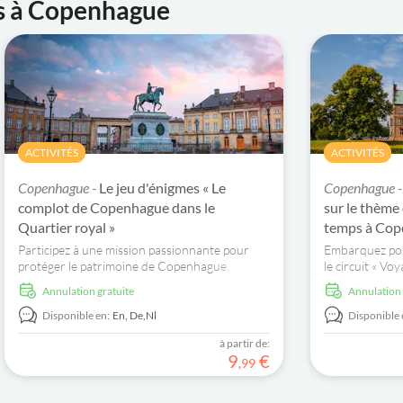
es à Copenhague
ACTIVITÉS
ACTIVITÉS
Copenhague -
Le jeu d'énigmes « Le
Copenhague 
complot de Copenhague dans le
sur le thème
Quartier royal »
temps à Co
Participez à une mission passionnante pour
Embarquez pou
protéger le patrimoine de Copenhague.
le circuit « Vo
Explorez le palais de la reine, résolvez des
ChronoCore In
Annulation gratuite
Annulation
énigmes et découvrez des trésors cachés.
moments emblé
Réservez dès maintenant !
Copenhague et 
Disponible en:
En,
De,
Nl
Disponible 
continuité.
à partir de:
9
€
,
99