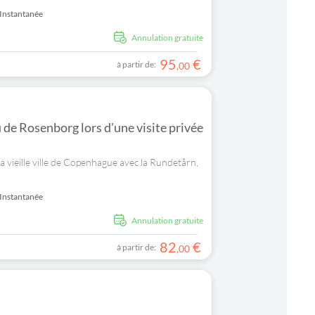
Instantanée
Annulation gratuite
95
€
à partir de:
,
00
u de Rosenborg lors d'une visite privée
la vieille ville de Copenhague avec la Rundetårn,
Instantanée
Annulation gratuite
82
€
à partir de:
,
00