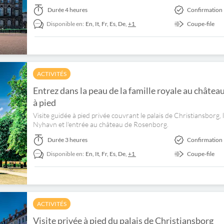
Durée
4 heures
Confirmation 
Disponible en:
En,
It,
Fr,
Es,
De,
+1
Coupe-file
ACTIVITÉS
Entrez dans la peau de la famille royale au châtea
à pied
Visite guidée à pied privée couvrant le palais de Christiansborg, 
Nyhavn et l'entrée au château de Rosenborg.
Durée
3 heures
Confirmation 
Disponible en:
En,
It,
Fr,
Es,
De,
+1
Coupe-file
ACTIVITÉS
Visite privée à pied du palais de Christiansborg