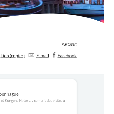
Partager:
Lien (copier)
E-mail
Facebook
Copenhague
t et Kongens Nytorv, y compris des visites à