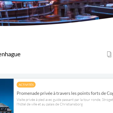
penhague
ACTIVITÉS
Promenade privée à travers les points forts de 
Visite privée à pied avec guide passant par la tour ronde, Strøge
l'hôtel de ville et au palais de Christiansborg