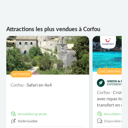
Attractions les plus vendues à Corfou
EXCURSIONS À L
ACTIVITÉS
Corfou -
Safari en 4x4
Corfou -
Croisiè
avec repas local
transfert en op
Annulation gratuite
Annulation grat
Visite Guidée
Disponible en:
E