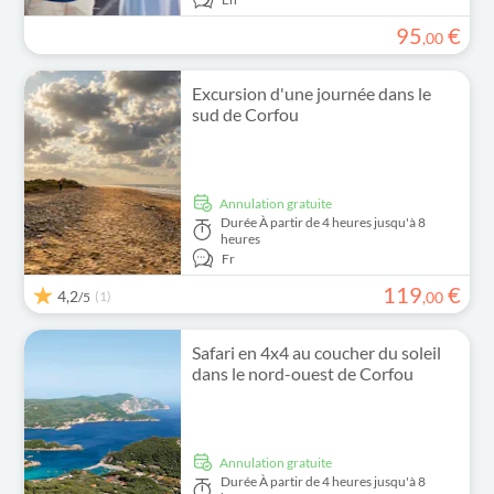
95
€
,
00
Excursion d'une journée dans le
sud de Corfou
Annulation gratuite
Durée
À partir de 4 heures jusqu'à 8
heures
Fr
119
€
4,2
(1)
,
00
/5
Safari en 4x4 au coucher du soleil
dans le nord-ouest de Corfou
Annulation gratuite
Durée
À partir de 4 heures jusqu'à 8