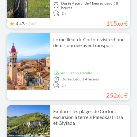
Durée
À partir de 4 heures jusqu'à 8
heures
En
115
€
4,47
(188)
,
00
/5
Le meilleur de Corfou: visite d'une
demi-journée avec transport
Annulation gratuite
Durée
Jusqu'à 4 heures
En
252
€
,
01
Explorez les plages de Corfou:
excursion à terre à Paleokastritsa
et Glyfada