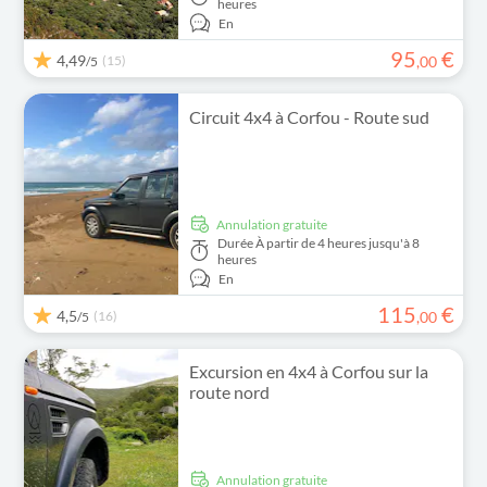
heures
En
95
€
4,49
(15)
,
00
/5
Circuit 4x4 à Corfou - Route sud
Annulation gratuite
Durée
À partir de 4 heures jusqu'à 8
heures
En
115
€
4,5
(16)
,
00
/5
Excursion en 4x4 à Corfou sur la
route nord
Annulation gratuite