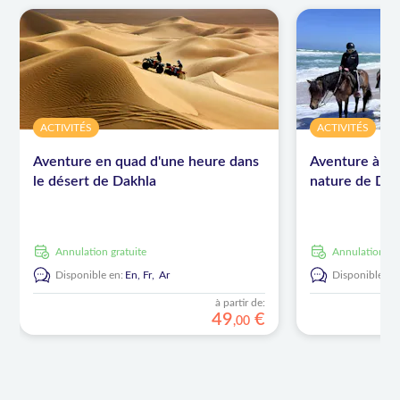
ACTIVITÉS
ACTIVITÉS
Aventure en quad d'une heure dans
Aventure à ch
le désert de Dakhla
nature de Dak
Annulation gratuite
Annulation gr
Disponible en:
En,
Fr,
Ar
Disponible en
à partir de:
49
€
,
00