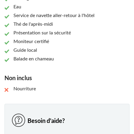
la faune locale. Leur rythme lent offre de nombreuses
Eau
occasions d'apercevoir les petits habitants du désert,
Service de navette aller-retour à l'hôtel
comme les lézards, et la flore résiliente du désert.
Thé de l'après-midi
Présentation sur la sécurité
Moniteur certifié
Guide local
Balade en chameau
Non inclus
Nourriture
Besoin d'aide?