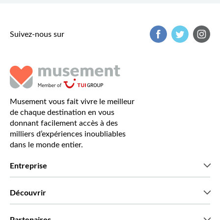
Suivez-nous sur
Musement vous fait vivre le meilleur
de chaque destination en vous
donnant facilement accès à des
milliers d’expériences inoubliables
dans le monde entier.
Entreprise
Qui sommes-nous?
Découvrir
Presse
Recrutement
Avis clients
Partenaires