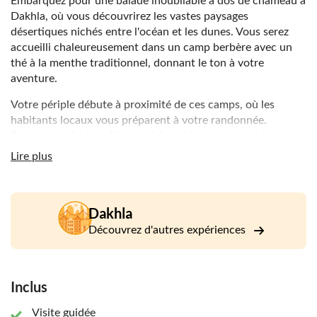
Embarquez pour une balade inoubliable à dos de chameau à
Dakhla, où vous découvrirez les vastes paysages
désertiques nichés entre l'océan et les dunes. Vous serez
accueilli chaleureusement dans un camp berbère avec un
thé à la menthe traditionnel, donnant le ton à votre
aventure.
Votre périple débute à proximité de ces camps, où les
habitants locaux vous préparent à votre randonnée.
Accompagnés de guides expérimentés - souvent des
chameliers locaux - vous aurez un aperçu de l'histoire et de
Lire plus
la culture de la région.
À dos de dromadaire, parcourez les dunes de sable doré à
un rythme calme et régulier, vous permettant de vous
Dakhla
imprégner de la tranquillité du désert. Le doux bruissement
Découvrez d'autres expériences
du vent à travers les dunes renforce cette expérience
sereine. Les panoramas sont impressionnants, offrant des
vues panoramiques sur l'océan d'un côté et sur le désert
Inclus
sans fin de l'autre.
Pendant que vos chameaux se déplacent, gardez un œil sur
Visite guidée