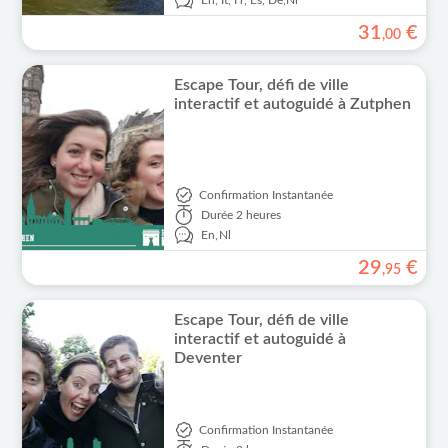
En,
It,
Fr,
Es,
De,
Nl
31
€
,
00
Escape Tour, défi de ville
interactif et autoguidé à Zutphen
Confirmation Instantanée
Durée
2 heures
En,
Nl
29
€
,
95
Escape Tour, défi de ville
interactif et autoguidé à
Deventer
Confirmation Instantanée