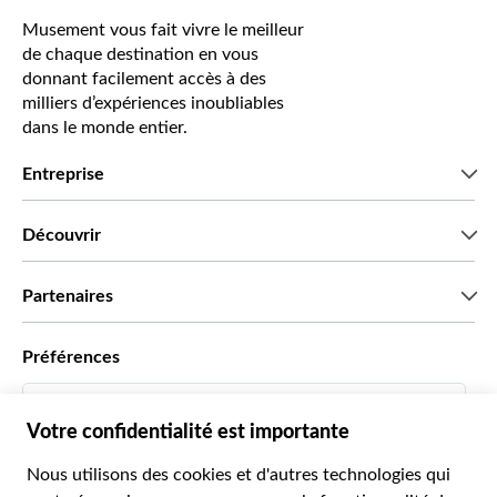
Musement vous fait vivre le meilleur
de chaque destination en vous
donnant facilement accès à des
milliers d’expériences inoubliables
dans le monde entier.
Entreprise
Qui sommes-nous?
Découvrir
Presse
Recrutement
Avis clients
Partenaires
Green & Fair Experiences
Offres sur mesure
Ils nous font confiance
Préférences
Affiliation
Agent de Voyage Personnel
Français
Agences de voyages
Devenir Fournisseur
Italiano
Become a Distribution Partner