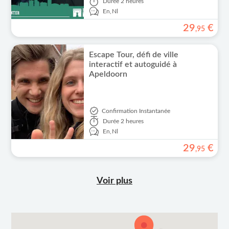
Durée
2 heures
En,
Nl
29
€
,
95
Escape Tour, défi de ville
interactif et autoguidé à
Apeldoorn
Confirmation Instantanée
Durée
2 heures
En,
Nl
29
€
,
95
Voir plus