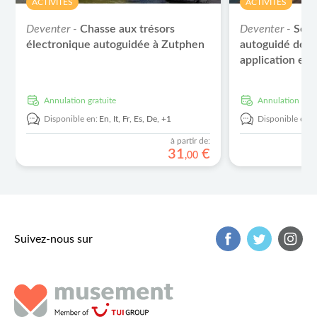
ACTIVITÉS
ACTIVITÉS
Deventer -
Chasse aux trésors
Deventer -
Sent
électronique autoguidée à Zutphen
autoguidé des 
application en 
Annulation gratuite
Annulation grat
Disponible en:
En,
It,
Fr,
Es,
De,
+1
Disponible en:
à partir de:
31
€
,
00
Suivez-nous sur