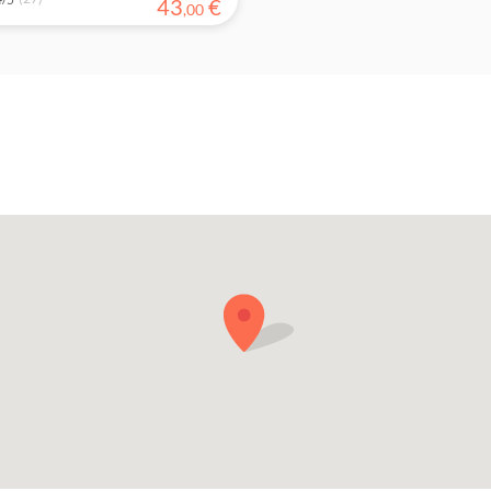
43
€
,
00