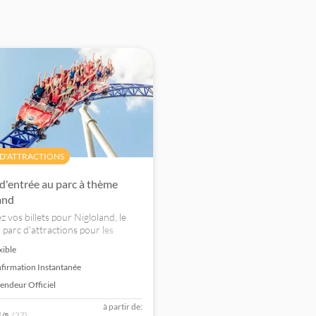
 D'ATTRACTIONS
 d'entrée au parc à thème
and
 vos billets pour Nigloland, le
 parc d'attractions pour les
enfants avec 27 manèges
xible
bles aux enfants mesurant moins
firmation Instantanée
tre !
endeur Officiel
à partir de:
4
(27)
/5