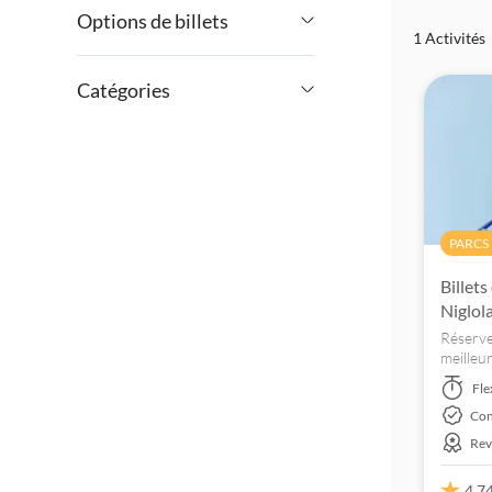
Options de billets
1 Activités
€
€
Min
Max
Entrée incluse
Catégories
Confirmation instantanée
Expériences pour les locaux
Revendeur officiel
Billets et événements
Parcs d'attractions
PARCS
Billets
Niglol
Réservez
meilleur
jeunes 
Fle
accessi
Con
d'un mè
Rev
4,7