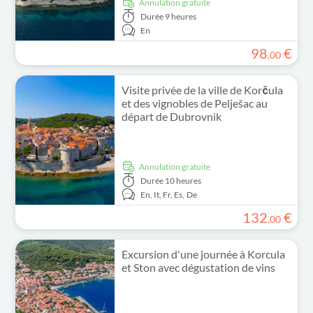
Annulation gratuite
Durée
9 heures
En
98
€
,
00
Visite privée de la ville de Korčula
et des vignobles de Pelješac au
départ de Dubrovnik
Annulation gratuite
Durée
10 heures
En,
It,
Fr,
Es,
De
132
€
,
00
Excursion d'une journée à Korcula
et Ston avec dégustation de vins