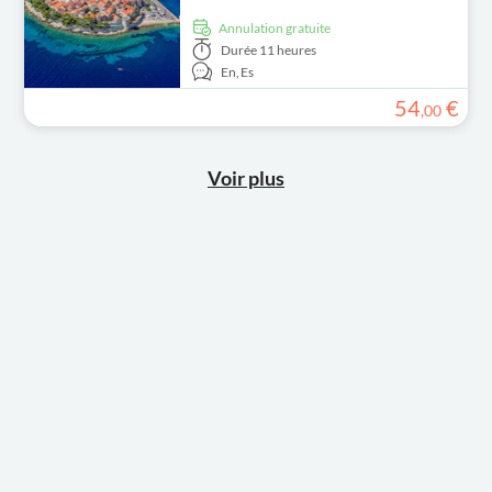
Annulation gratuite
Durée
11 heures
En,
Es
54
€
,
00
Voir plus