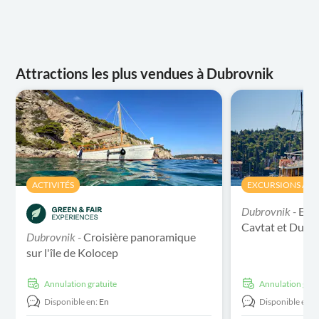
Attractions les plus vendues à Dubrovnik
ACTIVITÉS
EXCURSIONS À L
Dubrovnik -
Excu
Cavtat et Dubr
Dubrovnik -
Croisière panoramique
sur l'île de Kolocep
Annulation gratuite
Annulation grat
Disponible en:
En
Disponible en: