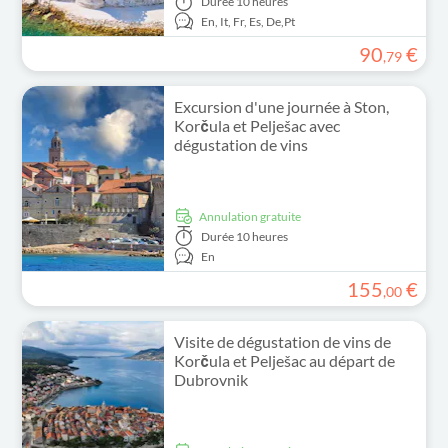
Durée
10 heures
En,
It,
Fr,
Es,
De,
Pt
90
€
,
79
Excursion d'une journée à Ston,
Korčula et Pelješac avec
dégustation de vins
Annulation gratuite
Durée
10 heures
En
155
€
,
00
Visite de dégustation de vins de
Korčula et Pelješac au départ de
Dubrovnik