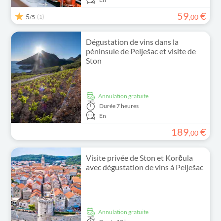
59
€
5
(1)
,
00
/5
Dégustation de vins dans la
péninsule de Pelješac et visite de
Ston
Annulation gratuite
Durée
7 heures
En
189
€
,
00
Visite privée de Ston et Korčula
avec dégustation de vins à Pelješac
Annulation gratuite