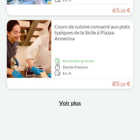
65
€
,
00
Cours de cuisine consacré aux plats
typiques de la Sicile à Piazza
Armerina
Annulation gratuite
Durée
4 heures
En,
It
85
€
,
00
Voir plus