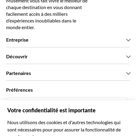
Musement vous fait vivre le meilleur de
chaque destination en vous donnant
facilement accès à des milliers
d’expériences inoubliables dans le
monde entier.
Entreprise
Qui sommes-nous?
Découvrir
Presse
Recrutement
Avis clients
Partenaires
Green & Fair Experiences
Offres sur mesure
Ils nous font confiance
Préférences
Affiliation
Agent de Voyage Personnel
Français
Agences de voyages
Devenir Fournisseur
Italiano
Become a Distribution Partner
€ Euro
Français