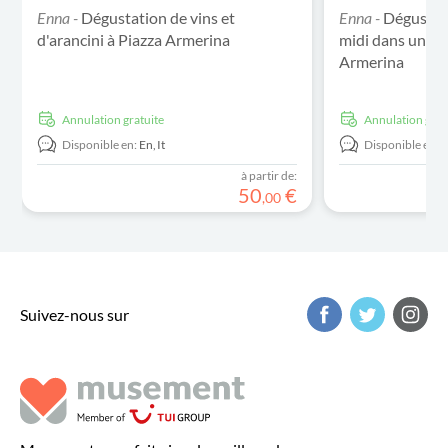
Enna -
Dégustation de vins et
Enna -
Dégustati
d'arancini à Piazza Armerina
midi dans un re
Armerina
Annulation gratuite
Annulation grat
Disponible en:
En,
It
Disponible en:
E
à partir de:
50
€
,
00
Suivez-nous sur