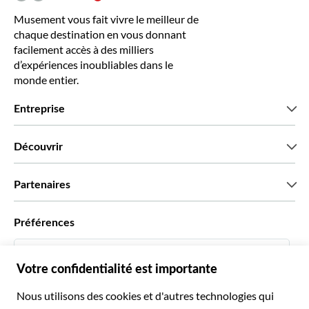
Musement vous fait vivre le meilleur de
chaque destination en vous donnant
facilement accès à des milliers
d’expériences inoubliables dans le
monde entier.
Entreprise
Qui sommes-nous?
Découvrir
Presse
Recrutement
Avis clients
Partenaires
Green & Fair Experiences
Offres sur mesure
Ils nous font confiance
Préférences
Affiliation
Agent de Voyage Personnel
Français
Agences de voyages
Devenir Fournisseur
Italiano
Become a Distribution Partner