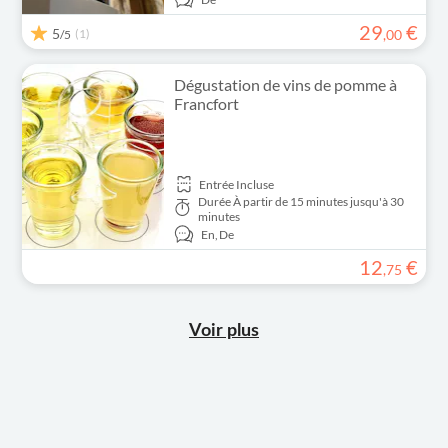
29
€
5
(1)
,
00
/5
Dégustation de vins de pomme à
Francfort
Entrée Incluse
Durée
À partir de 15 minutes jusqu'à 30
minutes
En,
De
12
€
,
75
Voir plus