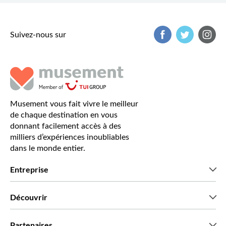
Suivez-nous sur
Musement vous fait vivre le meilleur
de chaque destination en vous
donnant facilement accès à des
milliers d’expériences inoubliables
dans le monde entier.
Entreprise
Qui sommes-nous?
Découvrir
Presse
Recrutement
Avis clients
Partenaires