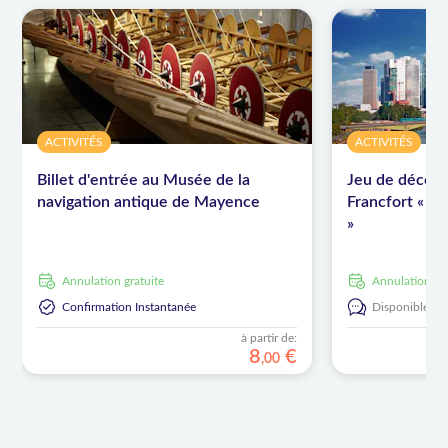
ACTIVITÉS
ACTIVITÉS
Billet d'entrée au Musée de la
Jeu de découve
navigation antique de Mayence
Francfort « Su
»
Annulation gratuite
Annulation gr
Confirmation Instantanée
Disponible en
à partir de:
8
€
,
00