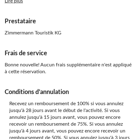
Lire plus
L'excursion se déroulera par beau temps ou par
mauvais temps, sauf en cas de conditions
météorologiques extrêmes.
Prestataire
Cette excursion à vélo ne convient pas aux personnes à
Zimmermann Touristik KG
mobilité réduite ou souffrant de problèmes cardiaques.
Les groupes sont généralement composés de 8 à 12
participants.
Frais de service
La randonnée à vélo est d'une longueur d'environ 12
Bonne nouvelle! Aucun frais supplémentaire n'est appliqué
kilomètres
à cette réservation.
Conditions d'annulation
Recevez un remboursement de 100% si vous annulez
jusqu'à 28 jours avant le début de l'activité. Si vous
annulez jusqu'à 15 jours avant, vous pouvez encore
recevoir un remboursement de 75%. Si vous annulez
jusqu'à 4 jours avant, vous pouvez encore recevoir un
remboursement de 50%. Si vous annulez jusqu'à 3 jours