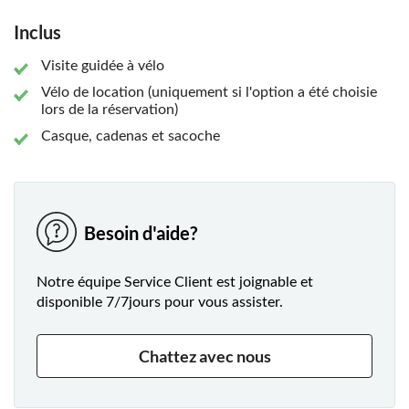
Poursuivez la visite à vélo sur l'ancienne ligne de défense
médiévale de la ville, aujourd'hui sans circulation, et
Inclus
rejoignez le cœur de la ville. Découvrez la silhouette
impressionnante de la ville avec ses gratte-ciel et prenez
Visite guidée à vélo
une photo du Taureau et de l'Ours à l'ancienne Bourse. De
Vélo de location (uniquement si l'option a été choisie
retour sur l'Alleenring, pédalez vers l'est de la ville et
lors de la réservation)
rejoignez enfin le Main. Admirez la nouvelle tour de la
Casque, cadenas et sacoche
Banque centrale européenne avant que votre visite ne
s'achève par un retour à Sachsenhausen.
Besoin d'aide?
Notre équipe Service Client est joignable et
disponible 7/7jours pour vous assister.
Chattez avec nous