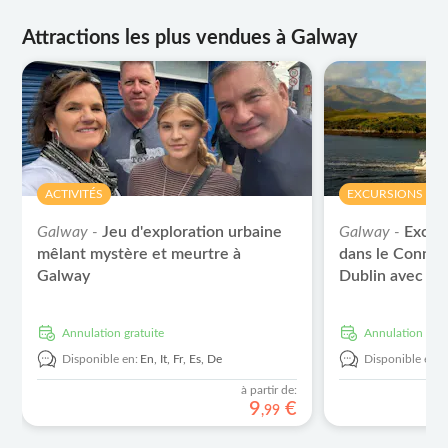
Attractions les plus vendues à Galway
ACTIVITÉS
EXCURSIONS À L
Galway -
Jeu d'exploration urbaine
Galway -
Excur
mêlant mystère et meurtre à
dans le Connem
Galway
Dublin avec vis
de Killary et G
Annulation gratuite
Annulation grat
Disponible en:
En,
It,
Fr,
Es,
De
Disponible en:
à partir de:
9
€
,
99