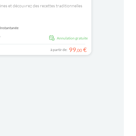
es et découvrez des recettes traditionnelles
Instantanée
e
Annulation gratuite
99
€
à partir de:
,
00