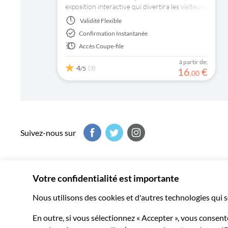
exposition interactive qui divertira les visiteurs
en mettant leurs sens et leur esprit à l'épreuve,
Validité
Flexible
parvenant à faire douter de leur perception.
Confirmation Instantanée
Accès Coupe-file
à partir de:
4
(3)
/5
16
€
,
00
Suivez-nous sur
Musement vous fait vivre le meilleur de chaque destination
milliers d’expériences inoubliables dans le monde entier.