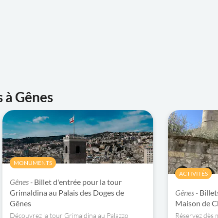
s à Gênes
MONUMENTS
ACTIVITÉS
Gênes -
Billet d'entrée pour la tour
Grimaldina au Palais des Doges de
Gênes -
Billet
Gênes
Maison de C
Découvrez la tour Grimaldina au Palazzo
Réservez dès m