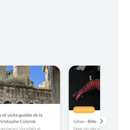
ACTIVITÉS
s et visite guidée de la
hristophe Colomb
Gênes -
Billets du musée Fan
aintenant vos billets et
Réservez dès maintenant vos bill