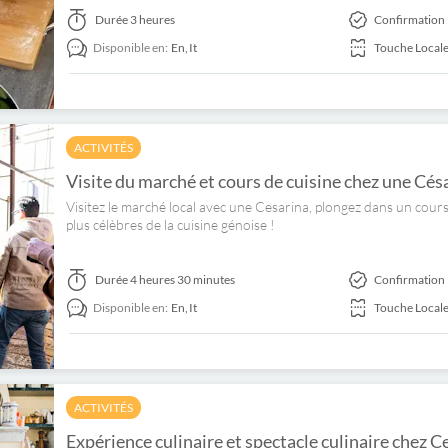
Durée
3 heures
Confirmation 
Disponible en:
En,
It
Touche Local
ACTIVITÉS
Visite du marché et cours de cuisine chez une Cés
Visitez le marché local avec une Cesarina, plongez dans un cours 
plus célèbres de la cuisine génoise !
Durée
4 heures 30 minutes
Confirmation 
Disponible en:
En,
It
Touche Local
ACTIVITÉS
Expérience culinaire et spectacle culinaire chez 