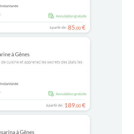
Instantanée
e
Annulation gratuite
85
€
à partir de:
,
00
arine à Gênes
de cuisine et apprenez les secrets des plats les
Instantanée
e
Annulation gratuite
189
€
à partir de:
,
00
Cesarina à Gênes