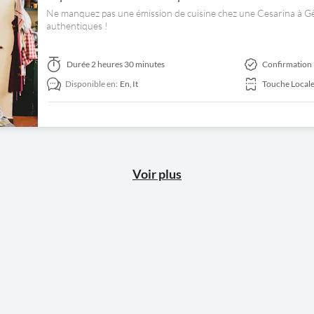
Ne manquez pas une émission de cuisine chez une Cesarina à Gên
authentiques !
Durée
2 heures 30 minutes
Confirmation 
Disponible en:
En,
It
Touche Local
Voir plus