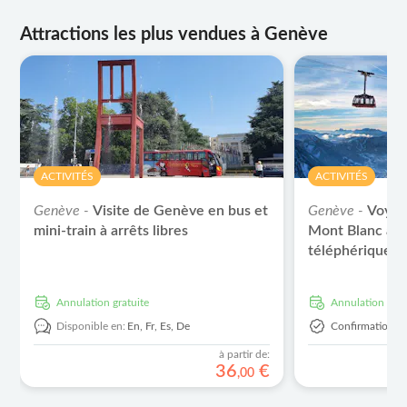
Attractions les plus vendues à Genève
ACTIVITÉS
ACTIVITÉS
Genève -
Visite de Genève en bus et
Genève -
Voyag
mini-train à arrêts libres
Mont Blanc ave
téléphérique 
Annulation gratuite
Annulation grat
Disponible en:
En,
Fr,
Es,
De
Confirmation I
à partir de:
36
€
,
00