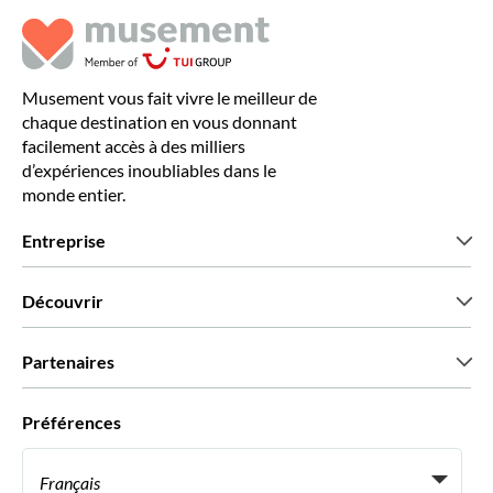
Musement vous fait vivre le meilleur de
chaque destination en vous donnant
facilement accès à des milliers
d’expériences inoubliables dans le
monde entier.
Entreprise
Qui sommes-nous?
Découvrir
Presse
Recrutement
Avis clients
Partenaires
Green & Fair Experiences
Offres sur mesure
Ils nous font confiance
Préférences
Affiliation
Agent de Voyage Personnel
Français