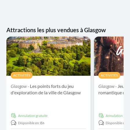
Attractions les plus vendues à Glasgow
ACTIVITÉS
ACTIVITÉS
Glasgow -
Les points forts du jeu
Glasgow -
Jeu d'
d'exploration de la ville de Glasgow
romantique de l
Annulation gratuite
Annulation grat
Disponible en:
En
Disponible en: