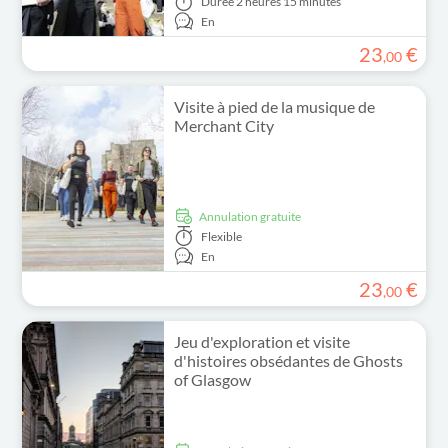
Durée
2 heures 15 minutes
En
23
€
,
00
Visite à pied de la musique de
Merchant City
Annulation gratuite
Flexible
En
23
€
,
00
Jeu d'exploration et visite
d'histoires obsédantes de Ghosts
of Glasgow