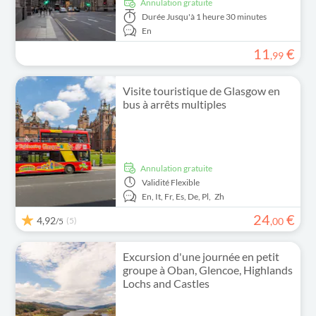
Annulation gratuite
Durée
Jusqu'à 1 heure 30 minutes
En
11
€
,
99
Visite touristique de Glasgow en
bus à arrêts multiples
Annulation gratuite
Validité
Flexible
En,
It,
Fr,
Es,
De,
Pl,
Zh
24
€
4,92
(5)
,
00
/5
Excursion d'une journée en petit
groupe à Oban, Glencoe, Highlands
Lochs and Castles