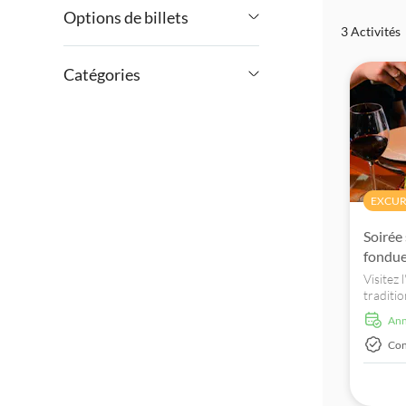
Options de billets
3 Activités
€
€
Min
Max
Annulation gratuite
Catégories
Confirmation instantanée
Activités
Activités urbaines
Excursions à la journée
Arrêts
Billets et événements
EXCUR
multiples
Soirée
Théâtre et spectacles
fondu
Visitez 
traditi
Gramado
An
traditi
fromage
Con