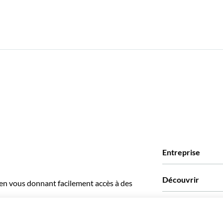
Entreprise
Qui sommes-nous?
Découvrir
 en vous donnant facilement accès à des
Presse
Recrutement
Avis clients
Partenaires
Green & Fair Exper
Offres sur mesure