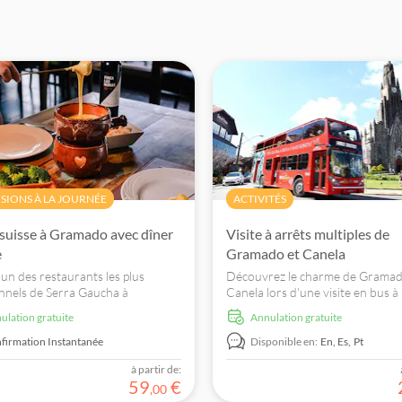
SIONS À LA JOURNÉE
ACTIVITÉS
 suisse à Gramado avec dîner
Visite à arrêts multiples de
e
Gramado et Canela
l'un des restaurants les plus
Découvrez le charme de Gramad
onnels de Serra Gaucha à
Canela lors d'une visite en bus à
 et dégustez un dîner suisse
à arrêts multiples. Explorez les 
nulation gratuite
Annulation gratuite
onnel: une séquence de fondues au
et les attractions des deux villes.
, à la viande et au chocolat!
firmation Instantanée
Disponible en:
En,
Es,
Pt
à partir de:
59
€
,
00