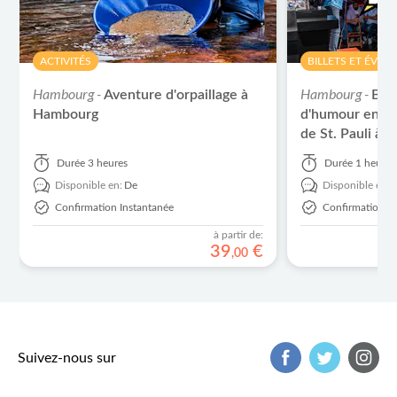
ACTIVITÉS
BILLETS ET ÉVÉ
Hambourg -
Hambourg -
Aventure d'orpaillage à
Bas
Hambourg
d'humour en dir
de St. Pauli à
Durée
3 heures
Durée
1 heure 
Disponible en:
De
Disponible en:
Confirmation Instantanée
Confirmation I
à partir de:
39
€
,
00
Suivez-nous sur