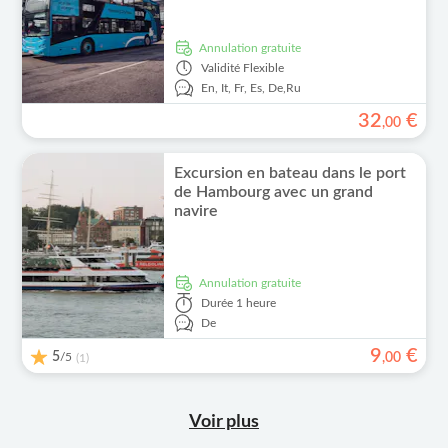
Annulation gratuite
Validité
Flexible
En,
It,
Fr,
Es,
De,
Ru
32
€
,
00
Excursion en bateau dans le port
de Hambourg avec un grand
navire
Annulation gratuite
Durée
1 heure
De
9
€
5
/5
,
00
(1)
Voir plus