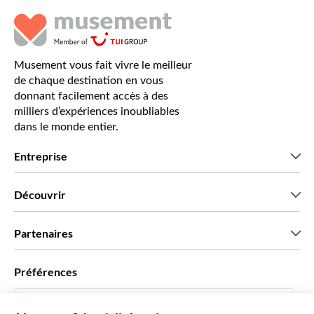
Musement vous fait vivre le meilleur
de chaque destination en vous
donnant facilement accès à des
milliers d’expériences inoubliables
dans le monde entier.
Entreprise
Qui sommes-nous?
Découvrir
Presse
Recrutement
Avis clients
Partenaires
Green & Fair Experiences
Offres sur mesure
Ils nous font confiance
Préférences
Affiliation
Agent de Voyage Personnel
Français